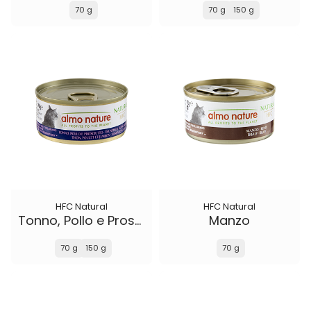
70 g
70 g
150 g
HFC Natural
HFC Natural
Tonno, Pollo e Prosciutto
Manzo
70 g
150 g
70 g