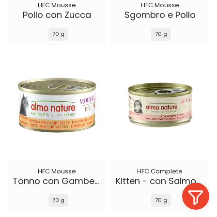
HFC Mousse
HFC Mousse
Pollo con Zucca
Sgombro e Pollo
70 g
70 g
HFC Mousse
HFC Complete
Tonno con Gamberetti
Kitten - con Salmone e Tonno
70 g
70 g