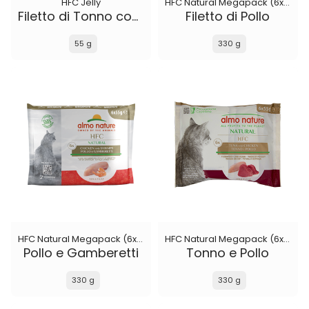
HFC Jelly
HFC Natural Megapack (6x55 g)
Filetto di Tonno con Aragosta
Filetto di Pollo
55 g
330 g
HFC Natural Megapack (6x55 g)
HFC Natural Megapack (6x55 g)
Pollo e Gamberetti
Tonno e Pollo
330 g
330 g