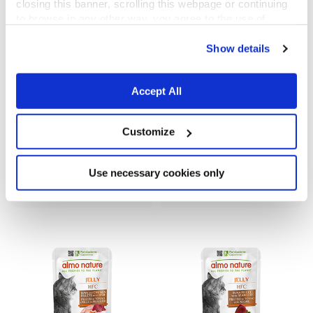
closing this banner, scrolling this webpage or continuing
to browse in any other way, you agree to the use of
cookies.
Show details
Accept All
Customize
HFC Jelly
HFC Jelly
Tonno con Acciughine
Filetto di Tonno con Gamberetti
Use necessary cookies only
55 g
55 g