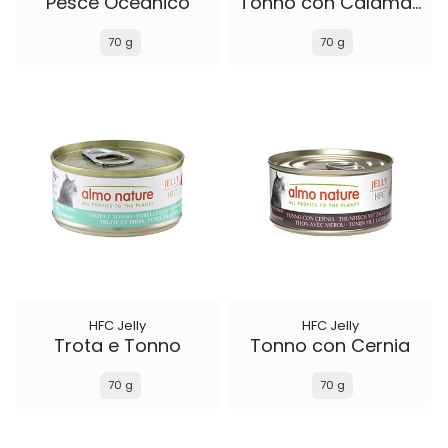
Pesce Oceanico
Tonno con Calamari
70 g
70 g
HFC Jelly
HFC Jelly
Trota e Tonno
Tonno con Cernia
70 g
70 g