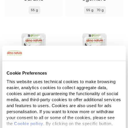
55 g
55 g
70 g
Cookie Preferences
This website uses technical cookies to make browsing
easier, analytics cookies to collect aggregate data,
HFC Jelly
HFC Jelly
cookies aimed at guaranteeing the functionality of social
Tonno con Sogliola
Tonno
media, and third-party cookies to offer additional services
and features to users. Cookies are also used for ads
55 g
55 g
70 g
150 g
personalisation. If you want to know more or withdraw
your consent to all or some of the cookies, please see
the
Cookie policy
. By clicking on the specific button,