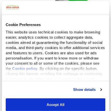
Ogni settimana
Cookie Preferences
Ripristina "la base" versando 600 g di
This website uses technical cookies to make browsing
prodotto. Non scendere mai sotto i 3 cm
easier, analytics cookies to collect aggregate data,
di profondità.
cookies aimed at guaranteeing the functionality of social
media, and third-party cookies to offer additional services
and features to users. Cookies are also used for ads
4
personalisation. If you want to know more or withdraw
your consent to all or some of the cookies, please see
the
Cookie policy
. By clicking on the specific button,
closing this banner, scrolling this webpage or continuing
to browse in any other way, you agree to the use of
cookies.
Show details
Accept All