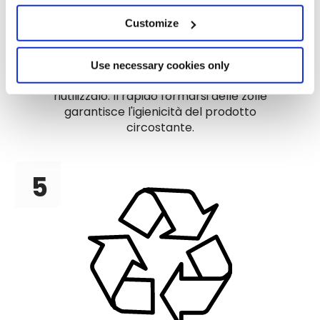
Customize
Una volta al mese
Se decidi di lavare la cassetta, non
Use necessary cookies only
smaltire il prodotto avanzato, ma
riutilizzalo. Il rapido formarsi delle zolle
garantisce l'igienicità del prodotto
circostante.
5