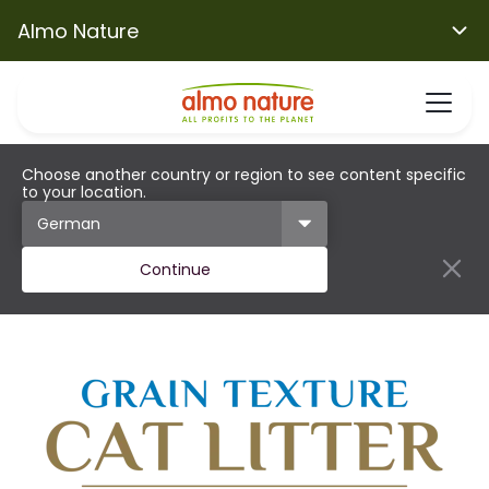
Almo Nature
Choose another country or region to see content specific
to your location.
Continue