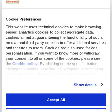
I compagni animali sono per noi prima una
vita, poi un cliente: servono norme più
Cookie Preferences
efficaci per garantire una loro tutela reale
nell'Unione e oltre. In alleanza con tutti
This website uses technical cookies to make browsing
easier, analytics cookies to collect aggregate data,
coloro che condividono gli stessi valori,
cookies aimed at guaranteeing the functionality of social
siamo impegnati nel proporre
media, and third-party cookies to offer additional services
emendamenti per il miglioramento della
and features to users. Cookies are also used for ads
proposta di Regolamento europeo sul
personalisation. If you want to know more or withdraw
benessere di cani e gatti e loro tracciabilità.
your consent to all or some of the cookies, please see
the
Cookie policy
. By clicking on the specific button,
L'obiettivo è quello di ottenere leggi che
closing this banner, scrolling this webpage or continuing
impongano precisi obblighi fin dalla nascita
to browse in any other way, you agree to the use of
dei cani e dei gatti, contrastando ogni
cookies.
comportamento che violi la loro specificità.
Show details
Accept All