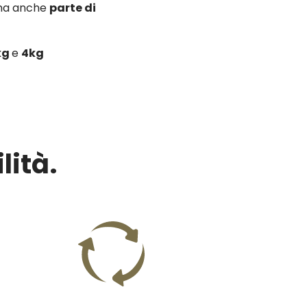
 ma anche
parte di
kg
e
4kg
lità.