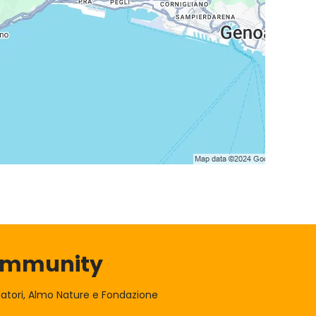
Community
atori, Almo Nature e Fondazione