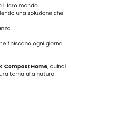
 il loro mondo.
liendo una soluzione che
enza.
che finiscono ogni giorno
 OK Compost Home
, quindi
ura torna alla natura.