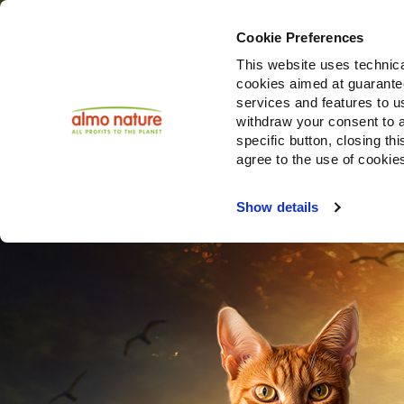
Cookie Preferences
This website uses technica
cookies aimed at guaranteei
Prodotti
services and features to u
withdraw your consent to a
specific button, closing th
agree to the use of cookie
Choose another country or region to see content specifi
Show details