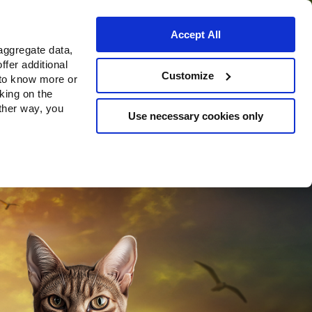
Accept All
aggregate data,
ffer additional
o
Dove acquistare
Customize
 to know more or
cking on the
other way, you
Use necessary cookies only
Continue