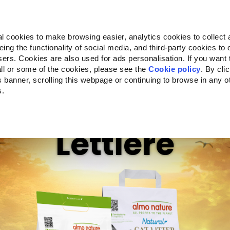
Almo Nature
Fondazione Capellino
REcommunity
l cookies to make browsing easier, analytics cookies to collect 
ng the functionality of social media, and third-party cookies to o
Companion for Life
Bando Companion for Life
Chi siam
sers. Cookies are also used for ads personalisation. If you want
ll or some of the cookies, please see the
Cookie policy
. By cli
is banner, scrolling this webpage or continuing to browse in any 
s.
c to your location.
Lettiere