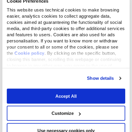
Cookie Preferences
This website uses technical cookies to make browsing
easier, analytics cookies to collect aggregate data,
cookies aimed at guaranteeing the functionality of social
media, and third-party cookies to offer additional services
and features to users. Cookies are also used for ads
personalisation. If you want to know more or withdraw
your consent to all or some of the cookies, please see
the
Cookie policy
. By clicking on the specific button,
closing this banner, scrolling this webpage or continuing
to browse in any other way, you agree to the use of
cookies.
Nasce il modello
Show details
economico della
Reintegration Economy
Accept All
Il modello economico costituito da una
Fondazione che possiede il 100% di una
Customize
azienda viene ufficialmente denominato
Reintegration Economy:
reintegrare il
valore aggiunto creato dalle attività
Use necessary cookies only