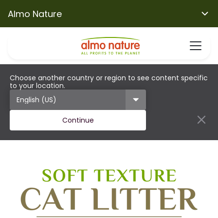
Almo Nature
Choose another country or region to see content specific
to your location.
Continue