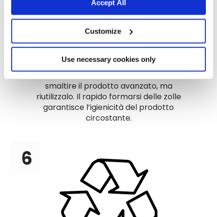
Accept All
Customize
Una volta al mese
Use necessary cookies only
Se decidi di lavare la cassetta, non
smaltire il prodotto avanzato, ma
riutilizzalo. Il rapido formarsi delle zolle
garantisce l’igienicità del prodotto
circostante.
6