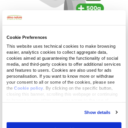
Ogni settimana
Cookie Preferences
Ripristina “la base” versando circa 500 g
This website uses technical cookies to make browsing
easier, analytics cookies to collect aggregate data,
di prodotto (per un gatto di 4 kg) per
cookies aimed at guaranteeing the functionality of social
evitare che la lettiera si attacchi al
media, and third-party cookies to offer additional services
fondo della cassetta.
and features to users. Cookies are also used for ads
personalisation. If you want to know more or withdraw
your consent to all or some of the cookies, please see
5
the
Cookie policy
. By clicking on the specific button,
closing this banner, scrolling this webpage or continuing
to browse in any other way, you agree to the use of
cookies.
Show details