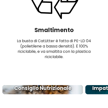
Smaltimento
La busta di CatLitter è fatta di PE-LD 04
(polietilene a bassa densità). È 100%
riciclabile, e va smaltita con la plastica
riciclabile.
Consiglio Nutrizionale
Impatt