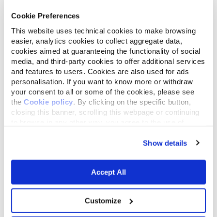
Cookie Preferences
This website uses technical cookies to make browsing
Lista
Mappa
easier, analytics cookies to collect aggregate data,
cookies aimed at guaranteeing the functionality of social
media, and third-party cookies to offer additional services
and features to users. Cookies are also used for ads
personalisation. If you want to know more or withdraw
your consent to all or some of the cookies, please see
the
Cookie policy
. By clicking on the specific button,
closing this banner, scrolling this webpage or continuing
to browse in any other way, you agree to the use of
cookies.
Show details
Accept All
Customize