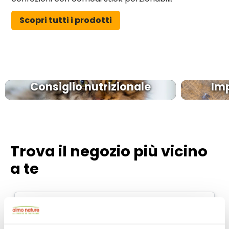
Scopri tutti i prodotti
Consiglio nutrizionale
Im
Trova il negozio più vicino
a te
Select a tab