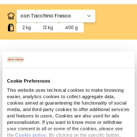
2 kg
12 kg
400 g
Carne/pesce freschi
Contiene carne o pesce freschi per un'alta
appetibilità.
Cookie Preferences
Ingredienti
Componenti analitici
Additivi
This website uses technical cookies to make browsing
easier, analytics cookies to collect aggregate data,
Tacchino 44% (tacchino fresco 26%, tacchino
cookies aimed at guaranteeing the functionality of social
disidratato 18%), granturco*, riso, farina di riso
media, and third-party cookies to offer additional services
integrale, proteine animali idrolizzate, grasso di
and features to users. Cookies are also used for ads
pollo, manzo disidratato 1,3%, sostanze minerali,
personalisation. If you want to know more or withdraw
mannano-oligo-saccaridi 0,1%, inulina di cicoria
your consent to all or some of the cookies, please see
fonte di FOS 0,1%. *No OGM.
the
Cookie policy
. By clicking on the specific button,