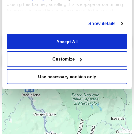
closing this banner, scrolling this webpage or continuing
to browse in any other way, you agree to the use of
cookies.
Show details
Select a tab
Accept All
Customize
Use necessary cookies only
Lista
Mappa