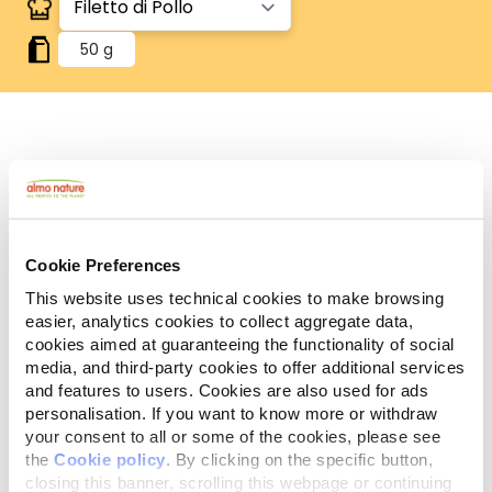
50 g
Human Grade
Carne o pesce in origine idonei al consumo umano
e ora utilizzati in questi alimenti per cani o gatti.
Gluten Free
Ricette no-gluten.
Cookie Preferences
Monoproteico
This website uses technical cookies to make browsing
Un'unica fonte di proteine animali. Ideale in caso di
easier, analytics cookies to collect aggregate data,
difficoltà alimentari.
cookies aimed at guaranteeing the functionality of social
media, and third-party cookies to offer additional services
Ingredienti
Componenti analitici
and features to users. Cookies are also used for ads
personalisation. If you want to know more or withdraw
Filetto di pollo 50%, brodo di pollo 49%, riso 1%.
your consent to all or some of the cookies, please see
the
Cookie policy
. By clicking on the specific button,
closing this banner, scrolling this webpage or continuing