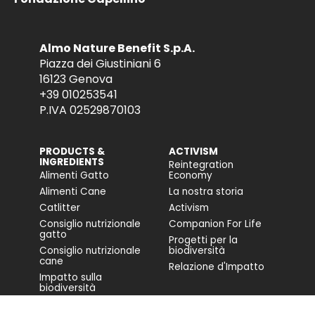
Almo Nature Benefit S.p.A.
Piazza dei Giustiniani 6
16123 Genova
+39 010253541
P.IVA 02529870103
PRODUCTS &
ACTIVISM
INGREDIENTS
Reintegration
Alimenti Gatto
Economy
Alimenti Cane
La nostra storia
Catlitter
Activism
Consiglio nutrizionale
Companion For Life
gatto
Progetti per la
Consiglio nutrizionale
biodiversità
cane
Relazione d'Impatto
Impatto sulla
biodiversità
Accessibilità