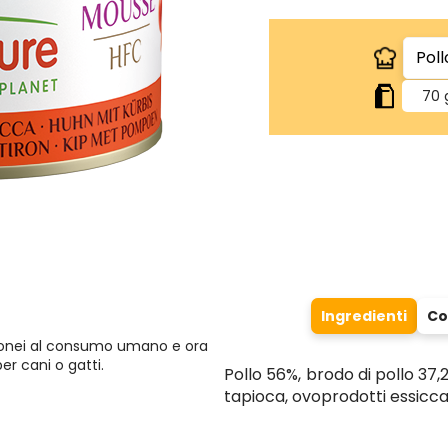
70 
Ingredienti
Co
idonei al consumo umano e ora
per cani o gatti.
Pollo 56%, brodo di pollo 37,2
tapioca, ovoprodotti essiccat