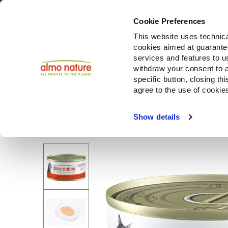
Cookie Preferences
This website uses technica
cookies aimed at guaranteei
Prodotti
services and features to u
withdraw your consent to a
specific button, closing th
agree to the use of cookie
Choose another country or region to see content specifi
Show details