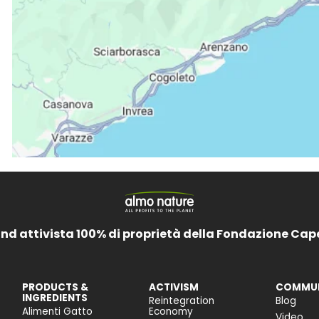
and attivista 100% di proprietà della Fondazione Cap
PRODUCTS &
ACTIVISM
COMMUN
INGREDIENTS
Reintegration
Blog
Alimenti Gatto
Economy
Video