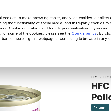
Almo Nature
Fondazione Capellino
REcommunity
l cookies to make browsing easier, analytics cookies to collect 
ng the functionality of social media, and third-party cookies to o
Companion for Life
Bando Companion for Life
Chi siam
sers. Cookies are also used for ads personalisation. If you want
ll or some of the cookies, please see the
Cookie policy
. By cli
is banner, scrolling this webpage or continuing to browse in any 
s.
c to your location.
HFC
HFC 
HFC
Poll
1+ anni