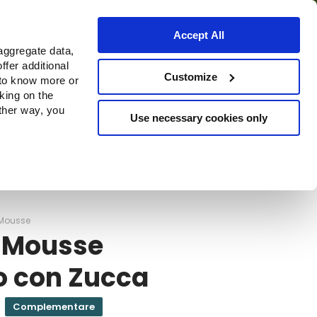
Accept All
aggregate data,
ffer additional
o
Dove acquistare
Customize
 to know more or
cking on the
other way, you
Use necessary cookies only
Continue
Mousse
 Mousse
o con Zucca
Complementare