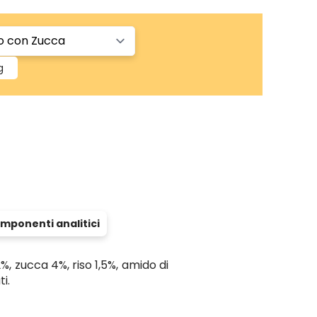
g
mponenti analitici
%, zucca 4%, riso 1,5%, amido di
i.