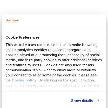
Select a tab
Cookie Preferences
This website uses technical cookies to make browsing
easier, analytics cookies to collect aggregate data,
Lista
Mappa
cookies aimed at guaranteeing the functionality of social
media, and third-party cookies to offer additional services
and features to users. Cookies are also used for ads
personalisation. If you want to know more or withdraw
your consent to all or some of the cookies, please see
the
Cookie policy
. By clicking on the specific button,
closing this banner, scrolling this webpage or continuing
to browse in any other way, you agree to the use of
cookies.
Show details