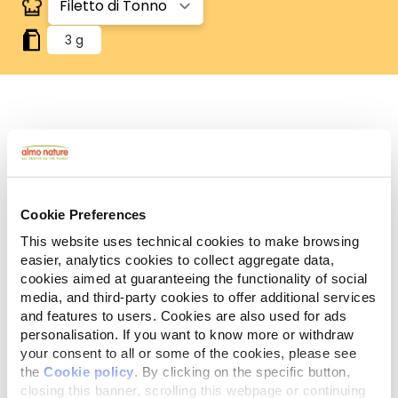
3 g
Human Grade
Carne o pesce in origine idonei al consumo umano
e ora utilizzati in questi alimenti per cani o gatti.
Gluten Free
Ricette no-gluten.
Cookie Preferences
Monoproteico
This website uses technical cookies to make browsing
Un'unica fonte di proteine animali. Ideale in caso di
easier, analytics cookies to collect aggregate data,
difficoltà alimentari.
cookies aimed at guaranteeing the functionality of social
media, and third-party cookies to offer additional services
Ingredienti
Componenti analitici
and features to users. Cookies are also used for ads
personalisation. If you want to know more or withdraw
Filetto di tonno 98%, riso 2%.
your consent to all or some of the cookies, please see
the
Cookie policy
. By clicking on the specific button,
closing this banner, scrolling this webpage or continuing