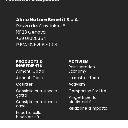
Almo Nature Benefit S.p.A.
Piazza dei Giustiniani 6
16123 Genova
+39 010253541
P.IVA 02529870103
PRODUCTS &
ACTIVISM
INGREDIENTS
Reintegration
Alimenti Gatto
Economy
Alimenti Cane
La nostra storia
Catlitter
Activism
Consiglio nutrizionale
Companion For Life
gatto
Progetti per la
Consiglio nutrizionale
biodiversità
cane
Relazione d'Impatto
Impatto sulla
biodiversità
Accessibilità