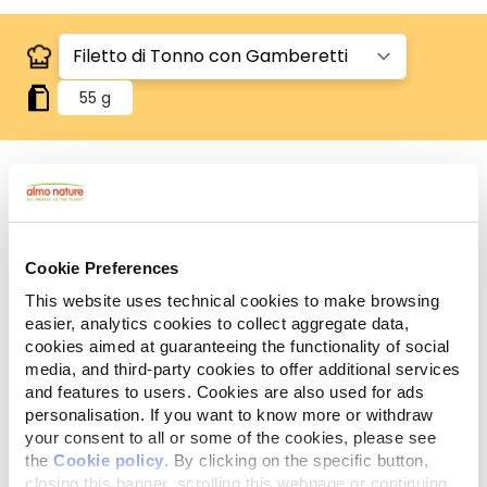
55 g
Human Grade
Carne o pesce in origine idonei al consumo umano
e ora utilizzati in questi alimenti per cani o gatti.
Cookie Preferences
Gluten Free
This website uses technical cookies to make browsing
Ricette no-gluten.
easier, analytics cookies to collect aggregate data,
cookies aimed at guaranteeing the functionality of social
Ingredienti
Componenti analitici
media, and third-party cookies to offer additional services
and features to users. Cookies are also used for ads
personalisation. If you want to know more or withdraw
Brodo di tonno, filetto di tonno* 40%, gamberetti*
your consent to all or some of the cookies, please see
4%, riso 1%. *Fonte naturale di omega 3.
the
Cookie policy
. By clicking on the specific button,
closing this banner, scrolling this webpage or continuing