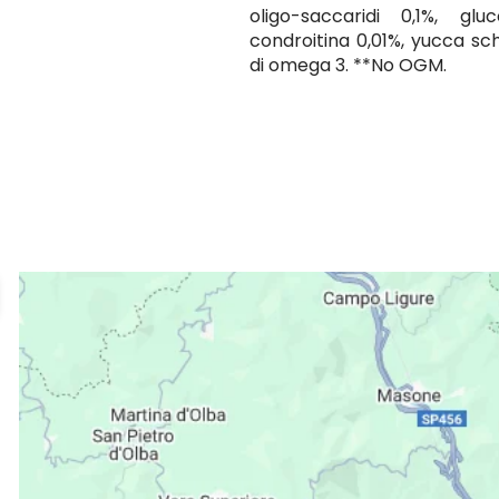
oligo-saccaridi 0,1%, gl
condroitina 0,01%, yucca sch
di omega 3. **No OGM.