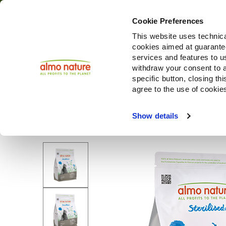
Cookie Preferences
This website uses technica
cookies aimed at guaranteei
Prodotti
services and features to u
withdraw your consent to a
specific button, closing th
agree to the use of cookie
Choose another country or region to see content specifi
Show details