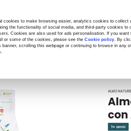
Almo Nature
Fondazione Capellino
REcommunity
l cookies to make browsing easier, analytics cookies to collect 
ng the functionality of social media, and third-party cookies to o
Companion for Life
Bando Companion for Life
Chi siam
sers. Cookies are also used for ads personalisation. If you want
ll or some of the cookies, please see the
Cookie policy
. By cli
is banner, scrolling this webpage or continuing to browse in any 
s.
c to your location.
ALMO NATUR
Almo
con
1+ anni