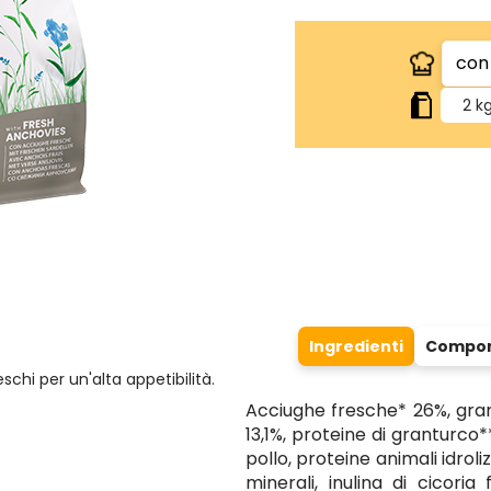
2 k
Ingredienti
Compone
chi per un'alta appetibilità.
Acciughe fresche* 26%, grant
13,1%, proteine di granturco*
pollo, proteine animali idroli
minerali, inulina di cicori