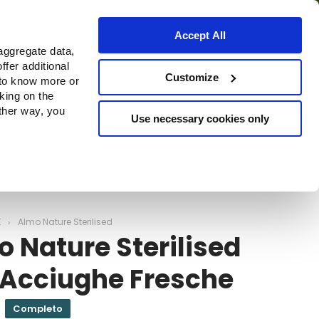
Accept All
aggregate data,
ffer additional
o
Dove acquistare
Customize
 to know more or
cking on the
other way, you
Use necessary cookies only
Continue
E
Almo Nature Sterilised
 Nature Sterilised
 Acciughe Fresche
Completo