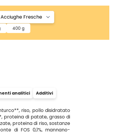
g
400 g
nti analitici
Additivi
urco**, riso, pollo disidratato
*, proteina di patate, grasso di
zzate, proteina di riso, sostanze
a fonte di FOS 0,1%, mannano-