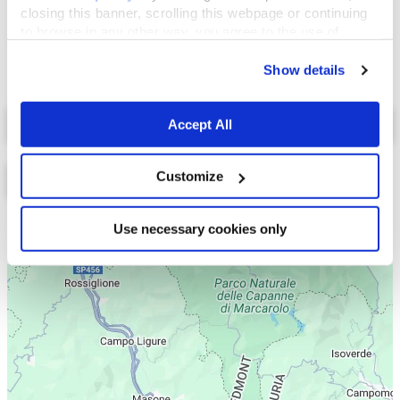
closing this banner, scrolling this webpage or continuing
to browse in any other way, you agree to the use of
cookies.
Show details
Select a tab
Accept All
Customize
Use necessary cookies only
Lista
Mappa