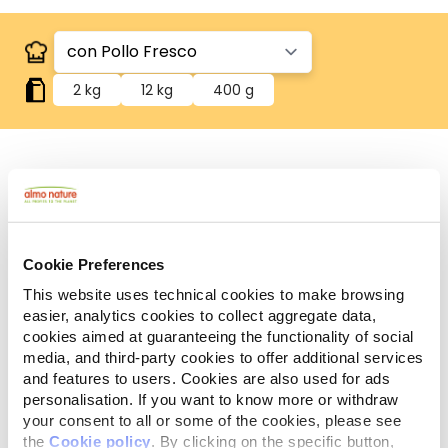
2 kg
12 kg
400 g
Carne/pesce freschi
Contiene carne o pesce freschi per un'alta
appetibilità.
Cookie Preferences
Ingredienti
Componenti analitici
Additivi
This website uses technical cookies to make browsing
easier, analytics cookies to collect aggregate data,
Pollo 46% (pollo fresco 26%, pollo disidratato 20%),
cookies aimed at guaranteeing the functionality of social
granturco*, riso, farina di riso integrale, proteine
media, and third-party cookies to offer additional services
animali idrolizzate, grasso di pollo, manzo
and features to users. Cookies are also used for ads
disidratato 1,3%, sostanze minerali, mannano-oligo-
personalisation. If you want to know more or withdraw
saccaridi 0,1%, inulina di cicoria fonte di FOS 0,1%. *No
your consent to all or some of the cookies, please see
OGM.
the
Cookie policy
. By clicking on the specific button,