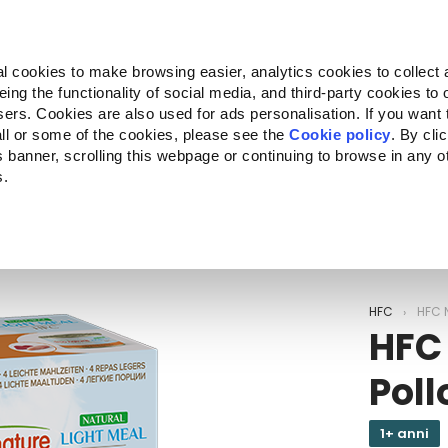
Almo Nature
Fondazione Capellino
REcommunity
l cookies to make browsing easier, analytics cookies to collect 
ng the functionality of social media, and third-party cookies to o
Companion for Life
Bando Companion for Life
Chi siam
sers. Cookies are also used for ads personalisation. If you want
ll or some of the cookies, please see the
Cookie policy
. By cli
is banner, scrolling this webpage or continuing to browse in any 
s.
c to your location.
HFC
HFC N
HFC 
Poll
1+ anni