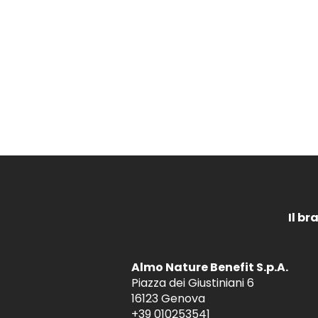
Il br
Almo Nature Benefit S.p.A.
Piazza dei Giustiniani 6
16123 Genova
+39 010253541