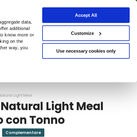
Accept All
aggregate data,
ffer additional
o
Dove acquistare
Customize
 to know more or
cking on the
other way, you
Use necessary cookies only
Continue
atural Light Meal
Natural Light Meal
o con Tonno
Complementare