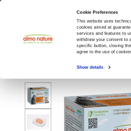
Cookie Preferences
This website uses technica
cookies aimed at guaranteei
Prodotti
services and features to u
withdraw your consent to a
specific button, closing th
agree to the use of cookie
Choose another country or region to see content specifi
Show details