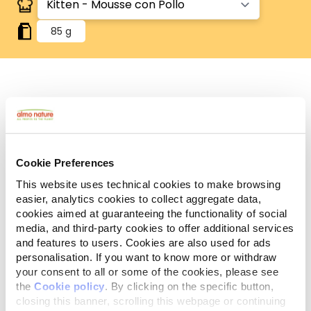
85 g
Gluten Free
Ricette no-gluten.
Grain Free
Ricette pensate per chi vuole un prodotto senza
Cookie Preferences
cereali aggiunti.
This website uses technical cookies to make browsing
Ingredienti
Componenti analitici
Additivi
easier, analytics cookies to collect aggregate data,
cookies aimed at guaranteeing the functionality of social
media, and third-party cookies to offer additional services
Carni e derivati 52% (pollo* 4%), pesci e
and features to users. Cookies are also used for ads
sottoprodotti dei pesci* 8%, sostanze minerali.
personalisation. If you want to know more or withdraw
*Ingredienti naturali.
your consent to all or some of the cookies, please see
the
Cookie policy
. By clicking on the specific button,
closing this banner, scrolling this webpage or continuing