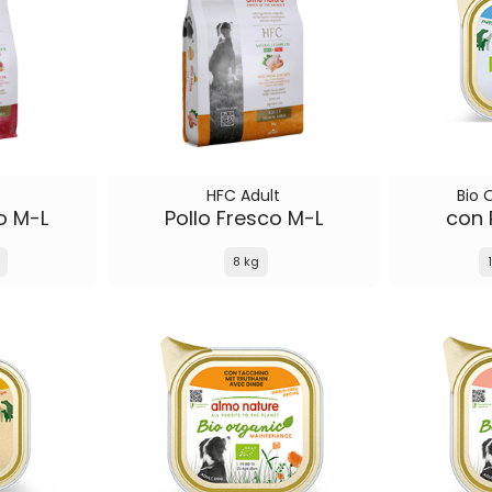
HFC Adult
Bio 
o M-L
Pollo Fresco M-L
con 
8 kg