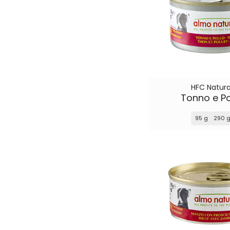
HFC Natura
Tonno e Po
95 g
290 