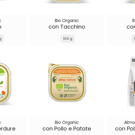
c
Bio Organic
B
o
con Tacchino
co
g
100 g
c
Bio Organic
Almo
erdure
con Pollo e Patate
con Pol