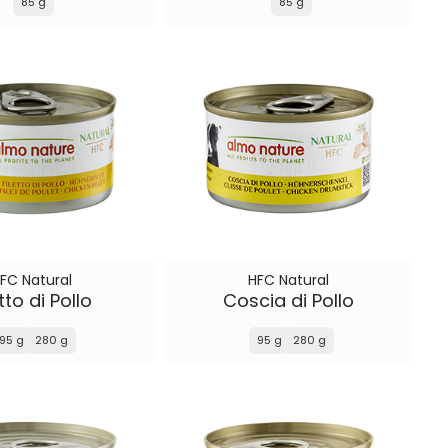
85 g
85 g
FC Natural
HFC Natural
etto di Pollo
Coscia di Pollo
95 g
280 g
95 g
280 g