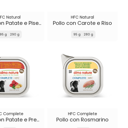
FC Natural
HFC Natural
Manzo con Patate e Piselli
Pollo con Carote e Riso
95 g
290 g
95 g
280 g
C Complete
HFC Complete
Manzo con Patate e Prezzemolo
Pollo con Rosmarino