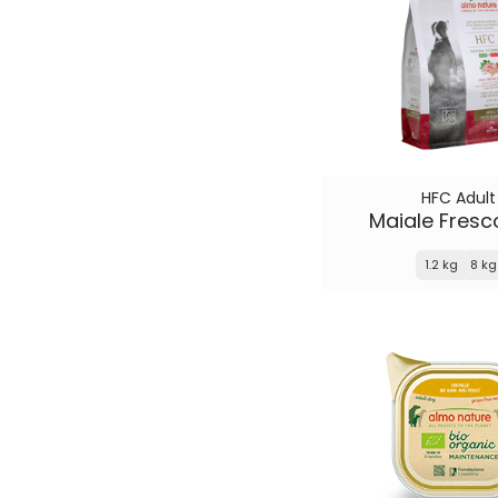
HFC Adult
Maiale Fresc
1.2 kg
8 kg