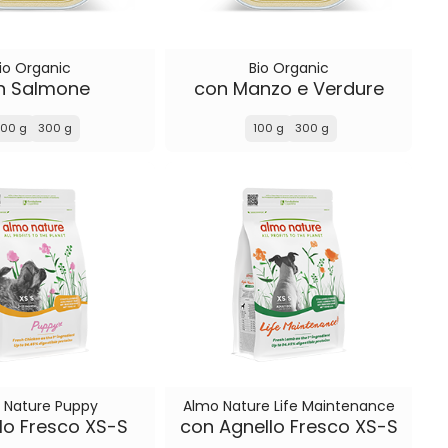
io Organic
Bio Organic
n Salmone
con Manzo e Verdure
100 g
300 g
100 g
300 g
 Nature Puppy
Almo Nature Life Maintenance
lo Fresco XS-S
con Agnello Fresco XS-S