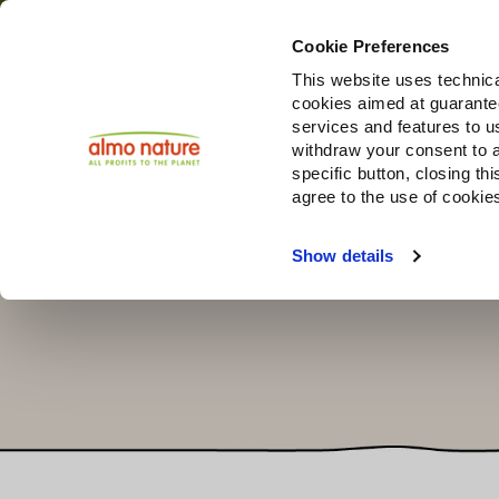
Cookie Preferences
This website uses technica
cookies aimed at guaranteei
Prodotti
services and features to u
withdraw your consent to a
specific button, closing th
agree to the use of cookie
Choose another country or region to see content specifi
Show details