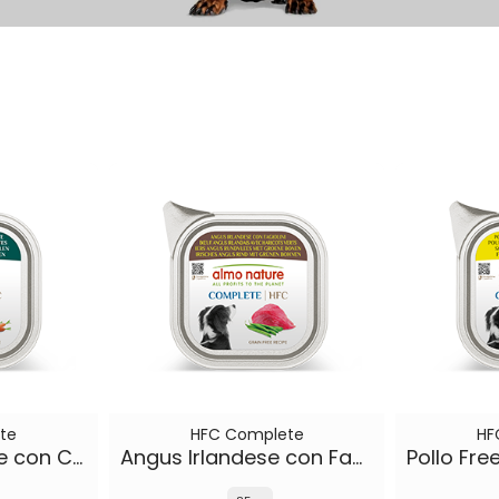
te
HFC Complete
HF
Agnello Islandese con Carote
Angus Irlandese con Fagiolini