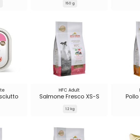
g
150 g
te
HFC Adult
sciutto
Salmone Fresco XS-S
Pollo
1.2 kg