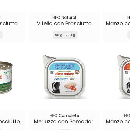
l
HFC Natural
H
sciutto
Vitello con Prosciutto
g
95 g
290 g
l
HFC Complete
HF
Cinghiale con Prosciutto e Frutti di Bosco
Merluzzo con Pomodori