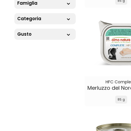
85 g
Famiglia
Categoria
Gusto
HFC Comple
85 g