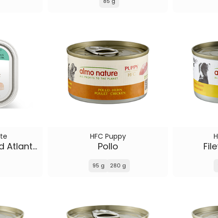
85 g
te
HFC Puppy
H
Merluzzo del Nord Atlantico
Pollo
Fil
95 g
280 g