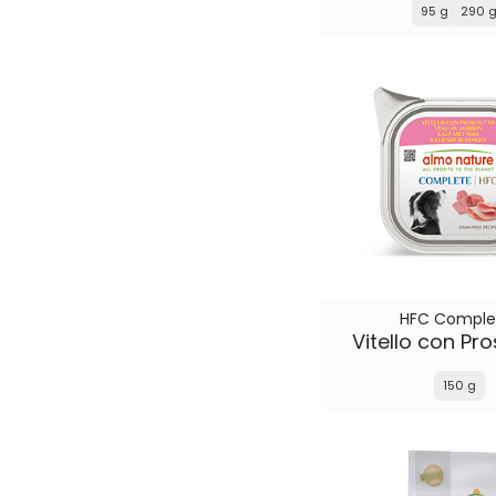
95 g
290 
HFC Comple
Vitello con Pro
150 g