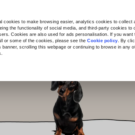
Almo Nature
Fondazione Capellino
REcommunity
l cookies to make browsing easier, analytics cookies to collect 
ng the functionality of social media, and third-party cookies to o
Companion for Life
Bando Companion for Life
Chi siam
sers. Cookies are also used for ads personalisation. If you want
ll or some of the cookies, please see the
Cookie policy
. By cli
is banner, scrolling this webpage or continuing to browse in any 
s.
c to your location.