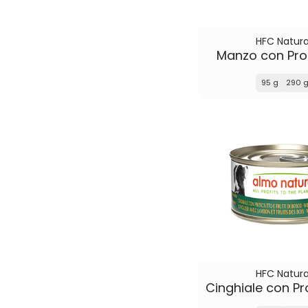
HFC Natura
Manzo con Pro
95 g
290 
HFC Natura