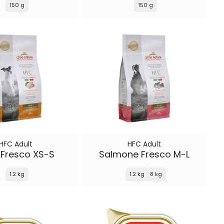
150 g
150 g
HFC Adult
HFC Adult
 Fresco XS-S
Salmone Fresco M-L
1.2 kg
1.2 kg
8 kg