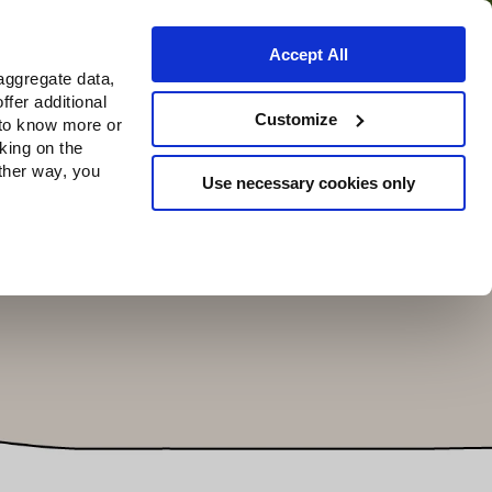
Accept All
aggregate data,
ffer additional
o
Dove acquistare
Customize
 to know more or
cking on the
other way, you
Use necessary cookies only
Continue