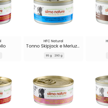
l
HFC Natural
H
llo
Tonno Skipjack e Merluzzo
g
95 g
290 g