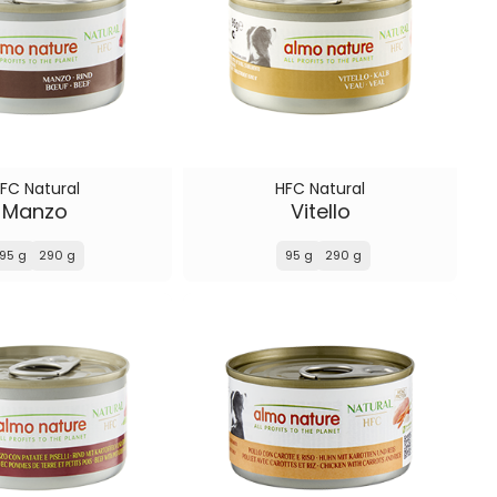
FC Natural
HFC Natural
Manzo
Vitello
95 g
290 g
95 g
290 g