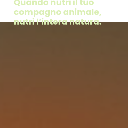
Quando nutri il tuo
compagno animale,
nutri l’intera natura.