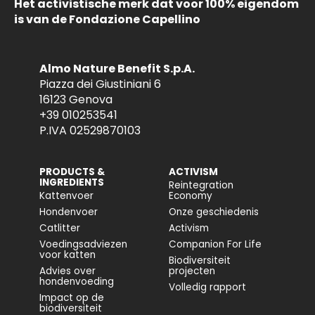
Het activistische merk dat voor 100% eigendom
is van de Fondazione Capellino
Almo Nature Benefit S.p.A.
Piazza dei Giustiniani 6
16123 Genova
+39 010253541
P.IVA 02529870103
PRODUCTS &
ACTIVISM
INGREDIENTS
Reintegration
Kattenvoer
Economy
Hondenvoer
Onze geschiedenis
Catlitter
Activism
Voedingsadviezen
Companion For Life
voor katten
Biodiversiteit
Advies over
projecten
hondenvoeding
Volledig rapport
Impact op de
biodiversiteit