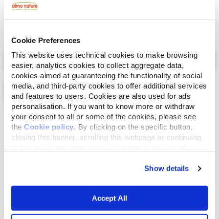
Cookie Preferences
Select a tab
This website uses technical cookies to make browsing
easier, analytics cookies to collect aggregate data,
cookies aimed at guaranteeing the functionality of social
media, and third-party cookies to offer additional services
and features to users. Cookies are also used for ads
personalisation. If you want to know more or withdraw
your consent to all or some of the cookies, please see
Lijst
Kaart
the
Cookie policy
. By clicking on the specific button,
closing this banner, scrolling this webpage or continuing
to browse in any other way, you agree to the use of
cookies.
Show details
Accept All