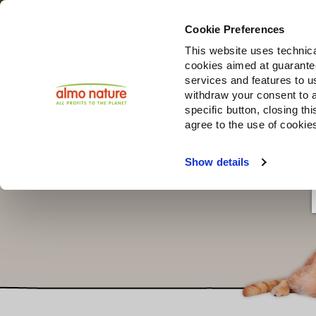
Cookie Preferences
This website uses technica
cookies aimed at guaranteei
Producten
services and features to u
withdraw your consent to a
specific button, closing th
agree to the use of cookie
Choose another country or region to see content specifi
Show details