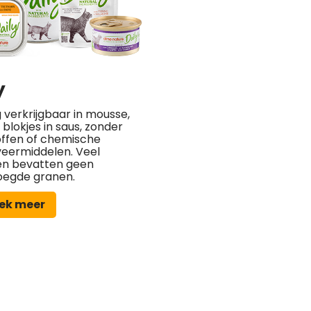
y
 verkrijgbaar in mousse,
blokjes in saus, zonder
offen of chemische
eermiddelen. Veel
en bevatten geen
oegde granen.
ek meer