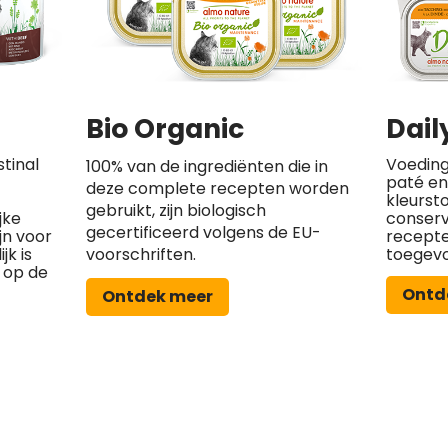
Bio Organic
Dail
stinal
Voeding
100% van de ingrediënten die in
paté en 
deze complete recepten worden
kleurst
gebruikt, zijn biologisch
jke
conserv
gecertificeerd volgens de EU-
jn voor
recept
jk is
voorschriften.
toegev
 op de
Ontd
Ontdek meer