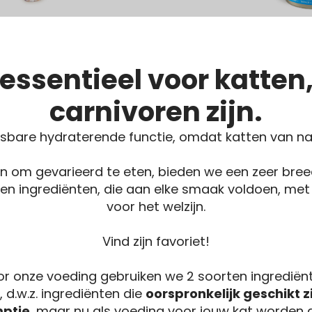
essentieel voor katten,
carnivoren zijn.
sbare hydraterende functie, omdat katten van nat
n om gevarieerd te eten, bieden we een zeer bre
n en ingrediënten, die aan elke smaak voldoen, me
voor het welzijn.
Vind zijn favoriet!
r onze voeding gebruiken we 2 soorten ingrediën
, d.w.z. ingrediënten die
oorspronkelijk geschikt z
ptie
, maar nu als voeding voor jouw kat worden g