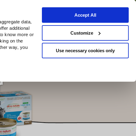
Accept All
aggregate data,
ffer additional
ns
Waar te koop
Customize
 to know more or
cking on the
other way, you
Use necessary cookies only
Continue
r