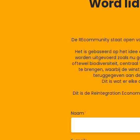
Word li
De REcommunity staat open voo
Het is gebaseerd op het idee 
worden uitgevoerd zoals nu g
oftewel biodiversiteit, centraa
te brengen, waarbij de winst
teruggegeven aan de 
Dit is wat er elk
Dit is de Reintegration Econo
Naam
*