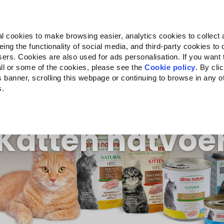
Almo Nature
Fondazione Capellino
REcommunity
l cookies to make browsing easier, analytics cookies to collect 
ng the functionality of social media, and third-party cookies to o
Companion for Life
Oproep voor projecten
Over o
sers. Cookies are also used for ads personalisation. If you want
ll or some of the cookies, please see the
Cookie policy
. By cli
is banner, scrolling this webpage or continuing to browse in any 
s.
c to your location.
Katten natvoe