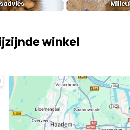
sadvies
Milie
jzijnde winkel