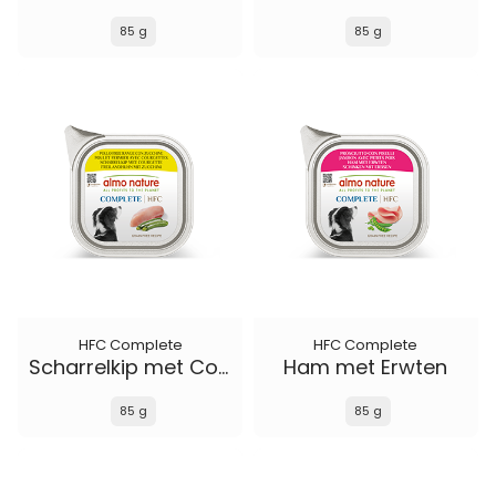
85 g
85 g
HFC Complete
HFC Complete
Scharrelkip met Courgette
Ham met Erwten
85 g
85 g