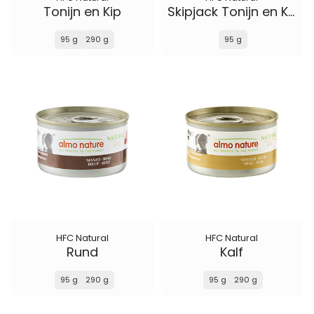
Tonijn en Kip
Skipjack Tonijn en Kabelijauw
95 g
290 g
95 g
HFC Natural
HFC Natural
Rund
Kalf
95 g
290 g
95 g
290 g