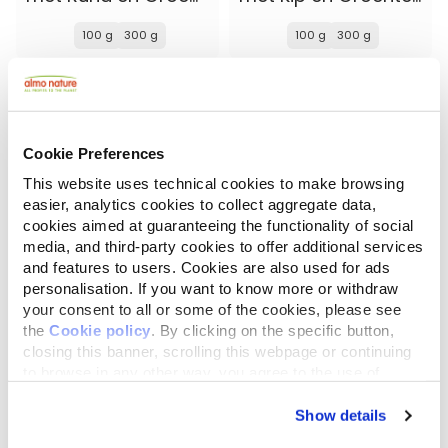
100 g
300 g
100 g
300 g
Cookie Preferences
This website uses technical cookies to make browsing
easier, analytics cookies to collect aggregate data,
cookies aimed at guaranteeing the functionality of social
media, and third-party cookies to offer additional services
and features to users. Cookies are also used for ads
personalisation. If you want to know more or withdraw
your consent to all or some of the cookies, please see
Bio Organic
Almo Nature Puppy
the
Cookie policy
. By clicking on the specific button,
met Kip en Aardappelen
met Verse Kip XS-S
closing this banner, scrolling this webpage or continuing
to browse in any other way, you agree to the use of
300 g
2 kg
cookies.
Show details