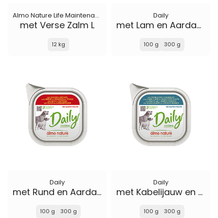
Almo Nature Life Maintenance
Daily
met Verse Zalm L
met Lam en Aardappelen
12 kg
100 g
300 g
Daily
Daily
met Rund en Aardappelen
met Kabelijauw en Groene Bonen
100 g
300 g
100 g
300 g