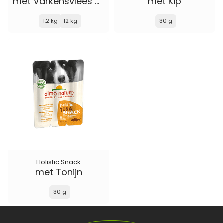
met Varkensvlees en Rijst
met Kip
1.2 kg
12 kg
30 g
Holistic Snack
met Tonijn
30 g