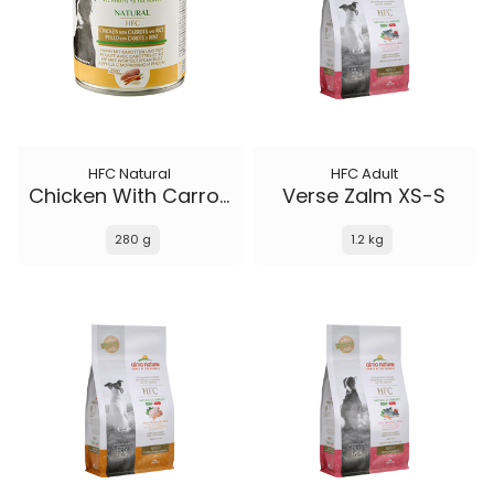
HFC Natural
HFC Adult
Chicken With Carrot And Rice
Verse Zalm XS-S
280 g
1.2 kg