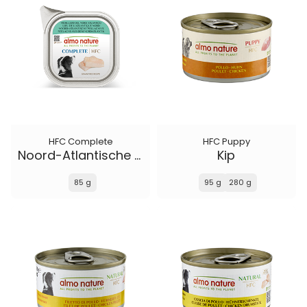
HFC Complete
HFC Puppy
Noord-Atlantische Pollachius
Kip
85 g
95 g
280 g