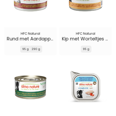
HFC Natural
HFC Natural
Rund met Aardappelen en Erwten
Kip met Worteltjes en Rijst
95 g
290 g
95 g