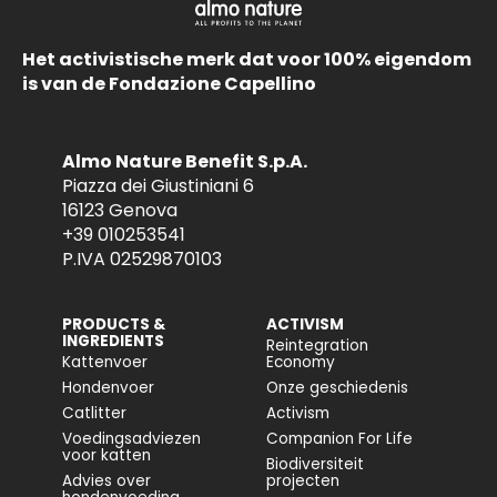
Het activistische merk dat voor 100% eigendom
is van de Fondazione Capellino
Almo Nature Benefit S.p.A.
Piazza dei Giustiniani 6
16123 Genova
+39 010253541
P.IVA 02529870103
PRODUCTS &
ACTIVISM
INGREDIENTS
Reintegration
Kattenvoer
Economy
Hondenvoer
Onze geschiedenis
Catlitter
Activism
Voedingsadviezen
Companion For Life
voor katten
Biodiversiteit
Advies over
projecten