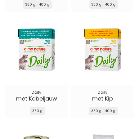
380 g
400 g
380 g
400 g
Daily
Daily
met Kabeljauw
met Kip
380 g
380 g
400 g