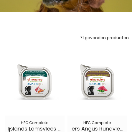
71 gevonden producten
HFC Complete
HFC Complete
Ijslands Lamsvlees met Wortelen
Iers Angus Rundvlees met Groene Bonen