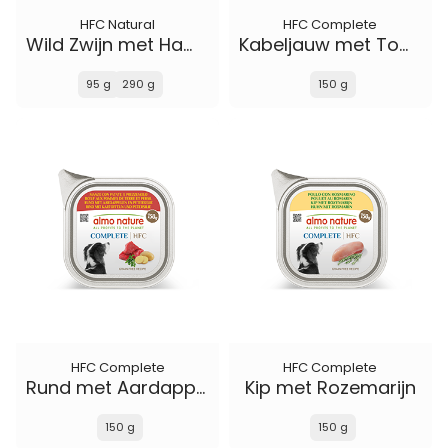
HFC Natural
HFC Complete
Wild Zwijn met Ham en Wilde Bessen
Kabeljauw met Tomaten
95 g
290 g
150 g
HFC Complete
HFC Complete
Rund met Aardappelen en Peterselie
Kip met Rozemarijn
150 g
150 g