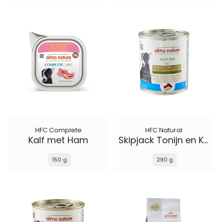
HFC Complete
HFC Natural
Kalf met Ham
Skipjack Tonijn en Kabelijauw
150 g
290 g