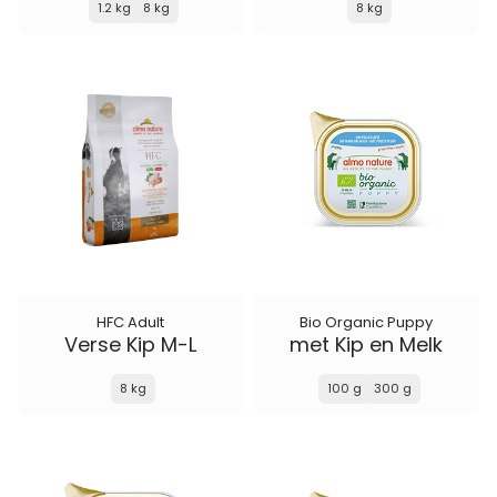
1.2 kg
8 kg
8 kg
HFC Adult
Bio Organic Puppy
Verse Kip M-L
met Kip en Melk
8 kg
100 g
300 g