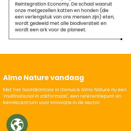
Reintegration Economy. De schaal waaruit
onze metgezellen katten en honden (die
een verlengstuk van ons mensen zijn) eten,
wordt gedeeld met alle biodiversiteit en
wordt een ark voor de planeet.
Almo Nature vandaag
Met het hoofdkantoor in Genua is Almo Nature nu een
'multinational in zakformaat', een referentiepunt en
kenniscentrum voor innovatie in de sector.