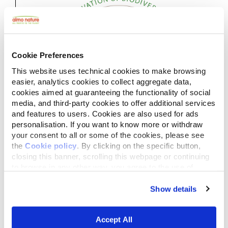
Cookie Preferences
This website uses technical cookies to make browsing
easier, analytics cookies to collect aggregate data,
cookies aimed at guaranteeing the functionality of social
media, and third-party cookies to offer additional services
and features to users. Cookies are also used for ads
personalisation. If you want to know more or withdraw
your consent to all or some of the cookies, please see
the
Cookie policy
. By clicking on the specific button,
closing this banner, scrolling this webpage or continuing
to browse in any other way, you agree to the use of
Het model van de
cookies.
Reintegration Economy is
Show details
geboren
Accept All
Het economische model waarbij een