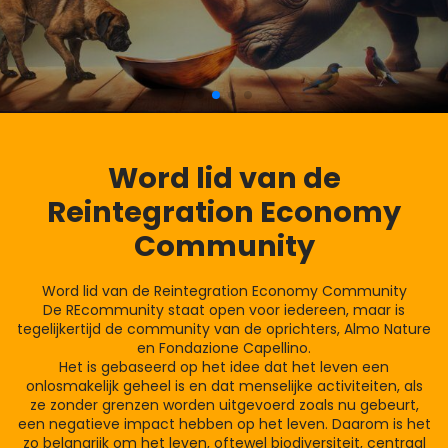
Word lid van de
Reintegration Economy
Community
Word lid van de Reintegration Economy Community
De REcommunity staat open voor iedereen, maar is
tegelijkertijd de community van de oprichters, Almo Nature
en Fondazione Capellino.
Het is gebaseerd op het idee dat het leven een
onlosmakelijk geheel is en dat menselijke activiteiten, als
ze zonder grenzen worden uitgevoerd zoals nu gebeurt,
een negatieve impact hebben op het leven. Daarom is het
zo belangrijk om het leven, oftewel biodiversiteit, centraal