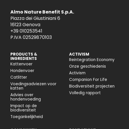
Almo Nature Benefit S.p.A.
Piazza dei Giustiniani 6
16123 Genova
+39 010253541
P.IVA 02529870103
PRODUCTS &
ACTIVISM
INGREDIENTS
Reintegration Economy
Kattenvoer
Onze geschiedenis
Hondenvoer
Activism
Catlitter
Companion For Life
Voedingsadviezen voor
Biodiversiteit projecten
katten
Volledig rapport
Advies over
hondenvoeding
Impact op de
biodiversiteit
Toegankelijkheid