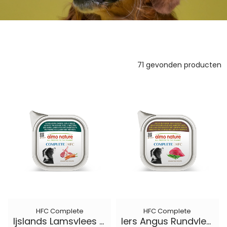
71 gevonden producten
HFC Complete
HFC Complete
Ijslands Lamsvlees met Wortelen
Iers Angus Rundvlees met Groene Bonen