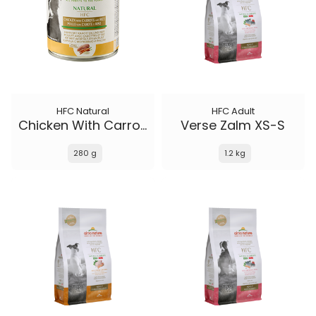
HFC Natural
HFC Adult
Chicken With Carrot And Rice
Verse Zalm XS-S
280 g
1.2 kg