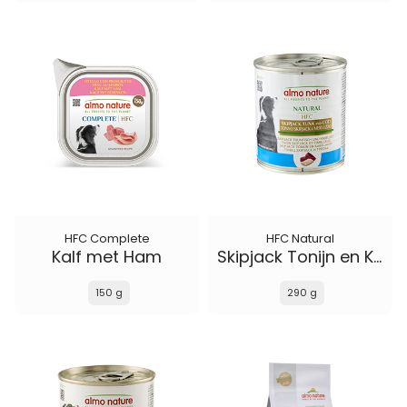
HFC Complete
HFC Natural
Kalf met Ham
Skipjack Tonijn en Kabelijauw
150 g
290 g