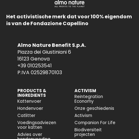
Het activistische merk dat voor 100% eigendom
is van de Fondazione Capellino
Almo Nature Benefit S.p.A.
Piazza dei Giustiniani 6
16123 Genova
+39 010253541
P.IVA 02529870103
PRODUCTS &
ACTIVISM
INGREDIENTS
Reintegration
Kattenvoer
Economy
Hondenvoer
Onze geschiedenis
Catlitter
Activism
Voedingsadviezen
Companion For Life
voor katten
Biodiversiteit
Advies over
projecten