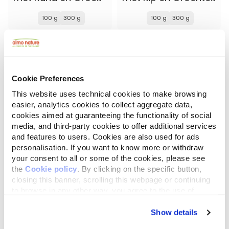
100 g
300 g
100 g
300 g
Cookie Preferences
This website uses technical cookies to make browsing
easier, analytics cookies to collect aggregate data,
cookies aimed at guaranteeing the functionality of social
media, and third-party cookies to offer additional services
and features to users. Cookies are also used for ads
personalisation. If you want to know more or withdraw
your consent to all or some of the cookies, please see
Bio Organic
Almo Nature Puppy
the
Cookie policy
. By clicking on the specific button,
met Kip en Aardappelen
met Verse Kip XS-S
closing this banner, scrolling this webpage or continuing
to browse in any other way, you agree to the use of
300 g
2 kg
cookies.
Show details