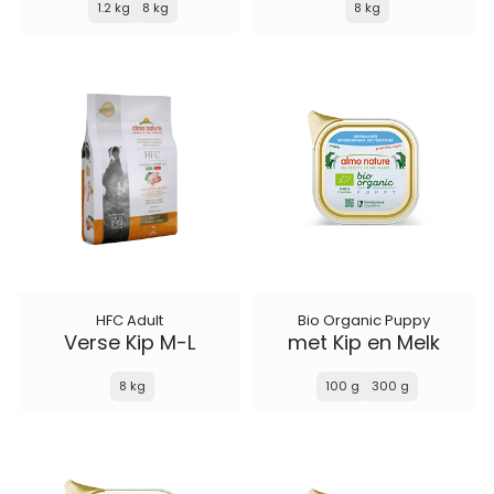
1.2 kg
8 kg
8 kg
HFC Adult
Bio Organic Puppy
Verse Kip M-L
met Kip en Melk
8 kg
100 g
300 g