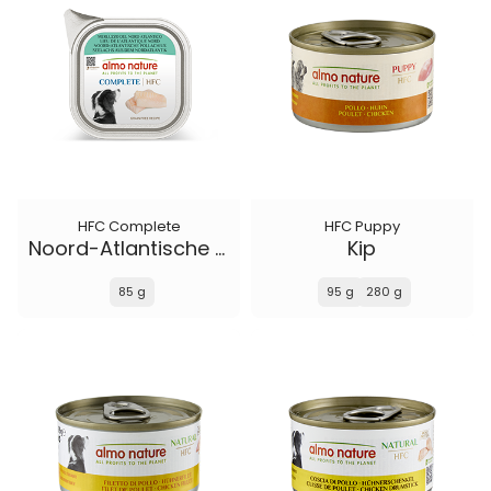
HFC Complete
HFC Puppy
Noord-Atlantische Pollachius
Kip
85 g
95 g
280 g