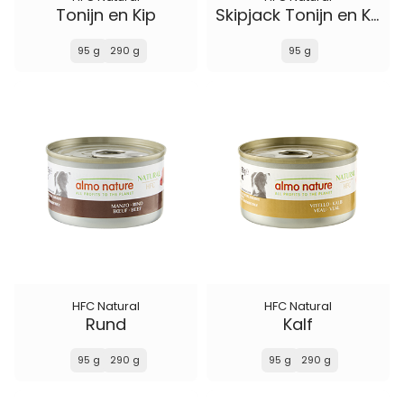
Tonijn en Kip
Skipjack Tonijn en Kabelijauw
95 g
290 g
95 g
HFC Natural
HFC Natural
Rund
Kalf
95 g
290 g
95 g
290 g