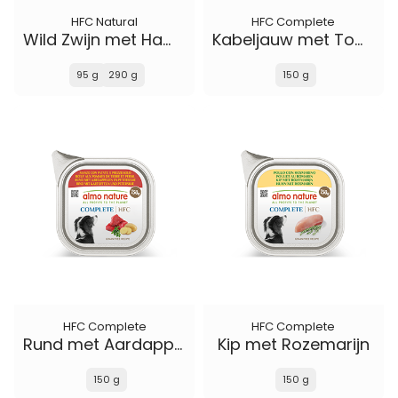
HFC Natural
HFC Complete
Wild Zwijn met Ham en Wilde Bessen
Kabeljauw met Tomaten
95 g
290 g
150 g
HFC Complete
HFC Complete
Rund met Aardappelen en Peterselie
Kip met Rozemarijn
150 g
150 g