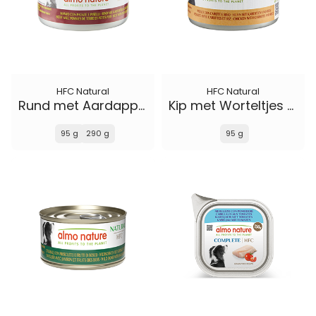
HFC Natural
HFC Natural
Rund met Aardappelen en Erwten
Kip met Worteltjes en Rijst
95 g
290 g
95 g