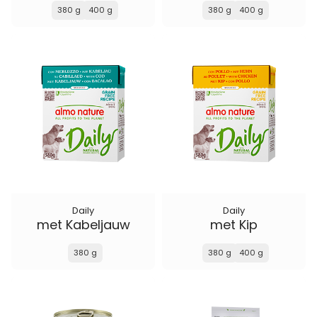
380 g
400 g
380 g
400 g
Daily
Daily
met Kabeljauw
met Kip
380 g
380 g
400 g