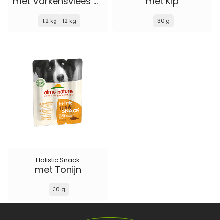
met Varkensvlees en Rijst
met Kip
1.2 kg
12 kg
30 g
Holistic Snack
met Tonijn
30 g