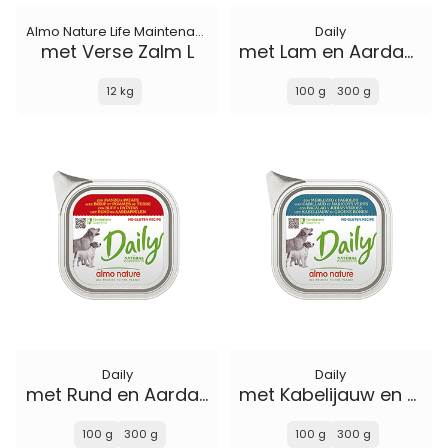
Almo Nature Life Maintenance
Daily
met Verse Zalm L
met Lam en Aardappelen
12 kg
100 g
300 g
Daily
Daily
met Rund en Aardappelen
met Kabelijauw en Groene Bonen
100 g
300 g
100 g
300 g