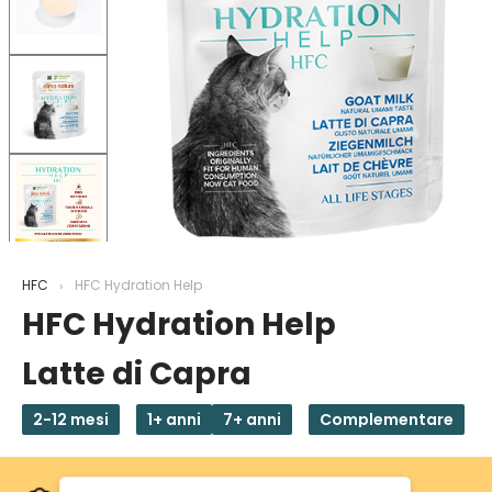
HFC
HFC Hydration Help
HFC Hydration Help
Latte di Capra
2-12 mesi
1+ anni
7+ anni
Complementare