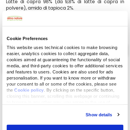
Latte di capra 98% (da 9,8% di latte di capra in
polvere), amido di tapioca 2%.
Cookie Preferences
Select a tab
This website uses technical cookies to make browsing
easier, analytics cookies to collect aggregate data,
cookies aimed at guaranteeing the functionality of social
media, and third-party cookies to offer additional services
and features to users. Cookies are also used for ads
personalisation. If you want to know more or withdraw
your consent to all or some of the cookies, please see
Lista
Mappa
the
Cookie policy
. By clicking on the specific button,
closing this banner, scrolling this webpage or continuing
to browse in any other way, you agree to the use of
cookies.
Show details