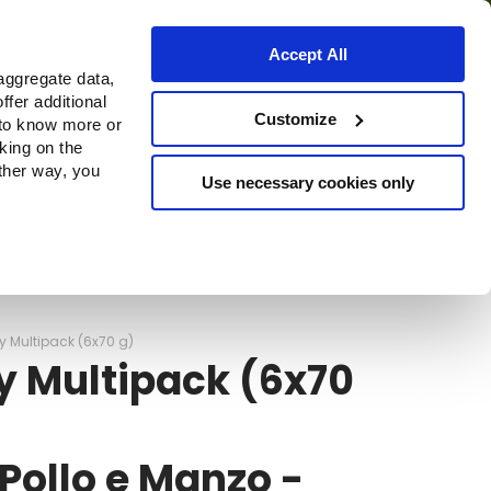
Accept All
aggregate data,
ffer additional
o
Dove acquistare
Customize
 to know more or
cking on the
other way, you
Use necessary cookies only
Continue
ly Multipack (6x70 g)
y Multipack (6x70
Pollo e Manzo -