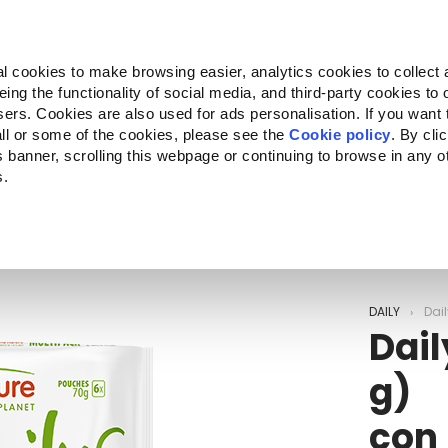
Almo Nature
Fondazione Capellino
REcommunity
l cookies to make browsing easier, analytics cookies to collect 
ng the functionality of social media, and third-party cookies to o
Companion for Life
Bando Companion for Life
Chi siam
sers. Cookies are also used for ads personalisation. If you want
ll or some of the cookies, please see the
Cookie policy
. By cli
is banner, scrolling this webpage or continuing to browse in any 
s.
c to your location.
DAILY
Dai
Dail
g)
con 