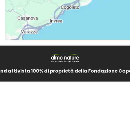
and attivista 100% di proprietà della Fondazione Cap
PRODUCTS &
ACTIVISM
COMMUN
INGREDIENTS
Reintegration
Blog
Alimenti Gatto
Economy
Video
Alimenti Cane
La nostra storia
Dicono di
Catlitter
Activism
Consiglio nutrizionale
Companion For Life
gatto
Progetti per la