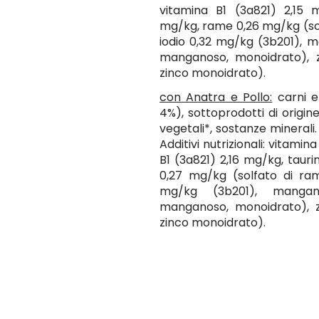
vitamina B1 (3a821) 2,15 
mg/kg, rame 0,26 mg/kg (sol
iodio 0,32 mg/kg (3b201), 
manganoso, monoidrato), z
zinco monoidrato).
con Anatra e Pollo:
carni e
4%), sottoprodotti di origine
vegetali*, sostanze minerali. 
Additivi nutrizionali: vitami
B1 (3a821) 2,16 mg/kg, taur
0,27 mg/kg (solfato di rame
mg/kg (3b201), mangan
manganoso, monoidrato), z
zinco monoidrato).