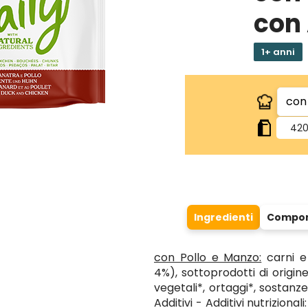
con 
1+ anni
420
Ingredienti
Compone
con Pollo e Manzo:
carni e
4%), sottoprodotti di origine
vegetali*, ortaggi*, sostanze 
Additivi - Additivi nutriziona