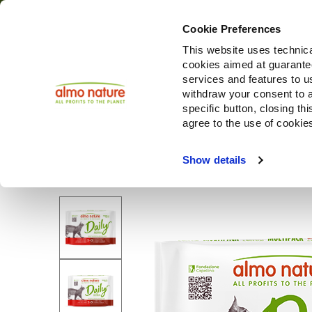
Cookie Preferences
This website uses technica
cookies aimed at guaranteei
Prodotti
services and features to u
withdraw your consent to a
specific button, closing th
agree to the use of cookie
Choose another country or region to see content specifi
Show details