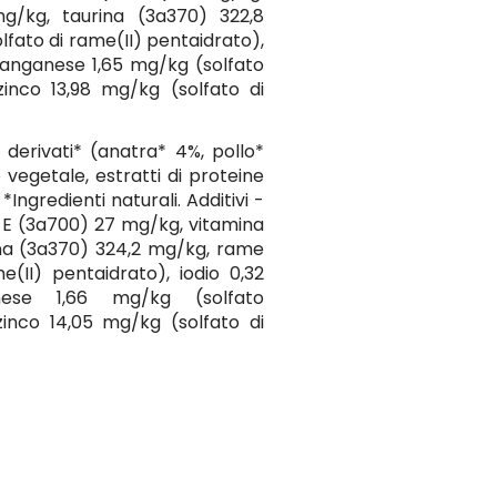
mg/kg, taurina (3a370) 322,8
fato di rame(II) pentaidrato),
manganese 1,65 mg/kg (solfato
inco 13,98 mg/kg (solfato di
 derivati* (anatra* 4%, pollo*
 vegetale, estratti di proteine
*Ingredienti naturali. Additivi -
na E (3a700) 27 mg/kg, vitamina
ina (3a370) 324,2 mg/kg, rame
(II) pentaidrato), iodio 0,32
ese 1,66 mg/kg (solfato
inco 14,05 mg/kg (solfato di