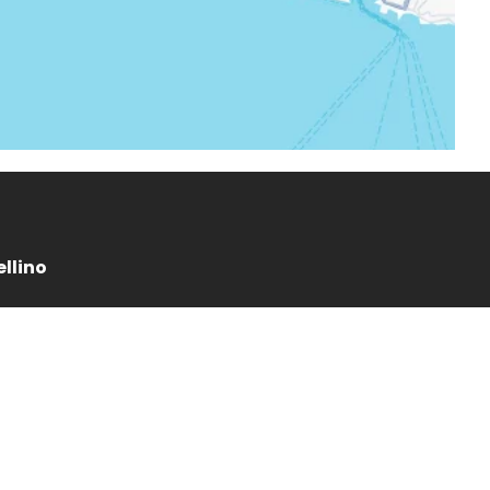
ellino
ITY
FONDAZIONE
CAPELLINO
Sito
 noi
PROFESSIONAL
AREA
Login