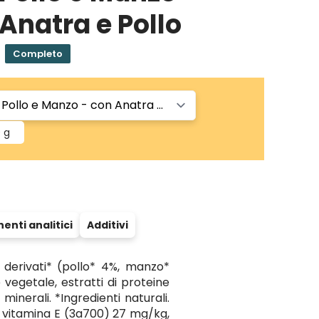
Anatra e Pollo
Completo
 g
nti analitici
Additivi
 derivati* (pollo* 4%, manzo*
 vegetale, estratti di proteine
minerali. *Ingredienti naturali.
li: vitamina E (3a700) 27 mg/kg,