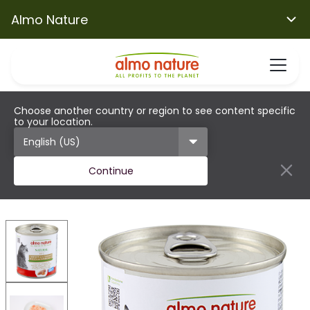
Almo Nature
Choose another country or region to see content specific
to your location.
Continue