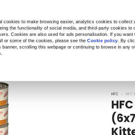
Almo Nature
Fondazione Capellino
REcommunity
l cookies to make browsing easier, analytics cookies to collect 
ng the functionality of social media, and third-party cookies to o
Companion for Life
Bando Companion for Life
Chi siam
sers. Cookies are also used for ads personalisation. If you want
ll or some of the cookies, please see the
Cookie policy
. By cli
is banner, scrolling this webpage or continuing to browse in any 
s.
c to your location.
HFC
HFC 
HFC
(6x7
Kitt