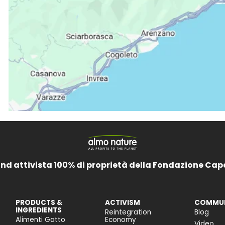
and attivista 100% di proprietà della Fondazione Cap
PRODUCTS &
ACTIVISM
COMMUN
INGREDIENTS
Reintegration
Blog
Alimenti Gatto
Economy
Video