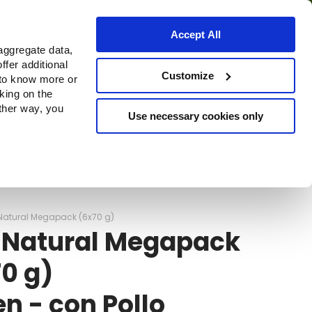
Accept All
aggregate data,
ffer additional
o
Dove acquistare
Customize
 to know more or
cking on the
other way, you
Use necessary cookies only
Continue
Natural Megapack (6x70 g)
 Natural Megapack
0 g)
en - con Pollo