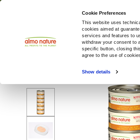
Cookie Preferences
This website uses technica
cookies aimed at guaranteei
Prodotti
services and features to u
withdraw your consent to a
specific button, closing th
agree to the use of cookie
Choose another country or region to see content specifi
Show details