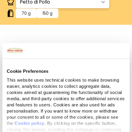
70 g
150 g
Human Grade
Carne o pesce in origine idonei al consumo umano
e ora utilizzati in questi alimenti per cani o gatti.
Gluten Free
Ricette no-gluten.
Cookie Preferences
Monoproteico
This website uses technical cookies to make browsing
Un'unica fonte di proteine animali. Ideale in caso di
easier, analytics cookies to collect aggregate data,
difficoltà alimentari.
cookies aimed at guaranteeing the functionality of social
media, and third-party cookies to offer additional services
Ingredienti
Componenti analitici
and features to users. Cookies are also used for ads
personalisation. If you want to know more or withdraw
Petto di pollo 75%, brodo di pollo 24%, riso 1%.
your consent to all or some of the cookies, please see
the
Cookie policy
. By clicking on the specific button,
closing this banner, scrolling this webpage or continuing