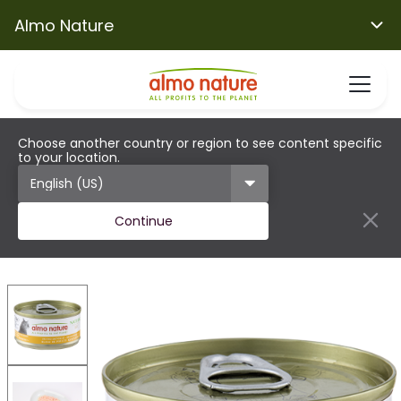
Almo Nature
Choose another country or region to see content specific
to your location.
Continue