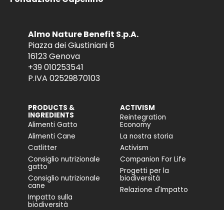
Almo Nature Benefit S.p.A.
Piazza dei Giustiniani 6
16123 Genova
+39 010253541
P.IVA 02529870103
PRODUCTS &
ACTIVISM
INGREDIENTS
Reintegration
Alimenti Gatto
Economy
Alimenti Cane
La nostra storia
Catlitter
Activism
Consiglio nutrizionale
Companion For Life
gatto
Progetti per la
Consiglio nutrizionale
biodiversità
cane
Relazione d'Impatto
Impatto sulla
biodiversità
Accessibilità