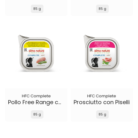
85 g
85 g
HFC Complete
HFC Complete
Pollo Free Range con Zucchine
Prosciutto con Piselli
85 g
85 g