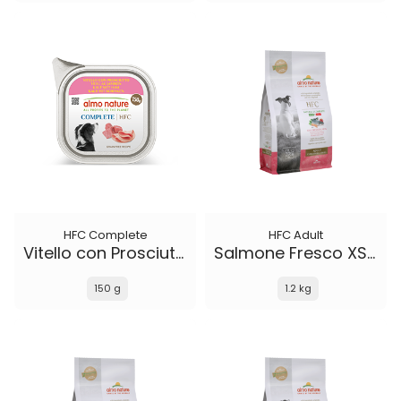
HFC Complete
HFC Adult
Vitello con Prosciutto
Salmone Fresco XS-S
150 g
1.2 kg