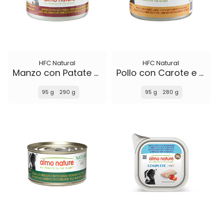
HFC Natural
HFC Natural
Manzo con Patate e Piselli
Pollo con Carote e Riso
95 g
290 g
95 g
280 g