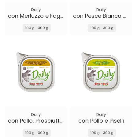
Daily
Daily
con Merluzzo e Fagiolini
con Pesce Bianco e Riso
100 g
300 g
100 g
300 g
Daily
Daily
con Pollo, Prosciutto e Formaggio
con Pollo e Piselli
100 g
300 g
100 g
300 g