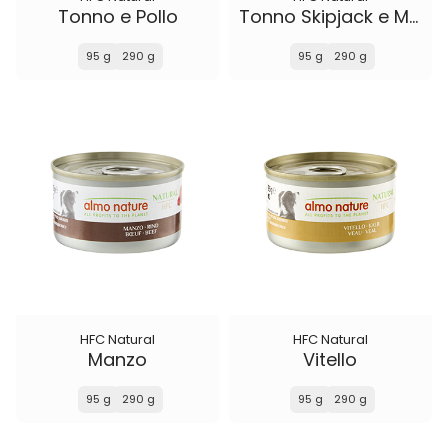
Tonno e Pollo
Tonno Skipjack e Merluzzo
95 g
290 g
95 g
290 g
HFC Natural
HFC Natural
Manzo
Vitello
95 g
290 g
95 g
290 g