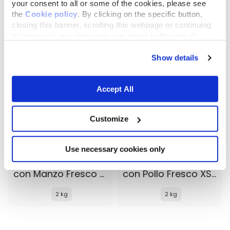
your consent to all or some of the cookies, please see
the
Cookie policy
. By clicking on the specific button,
2 kg
2 kg
closing this banner, scrolling this webpage or continuing
to browse in any other way, you agree to the use of
cookies.
Show details
Accept All
Customize
Use necessary cookies only
Almo Nature Life Maintenance
Almo Nature Life Maintenance
con Manzo Fresco XS-S
con Pollo Fresco XS-S
2 kg
2 kg