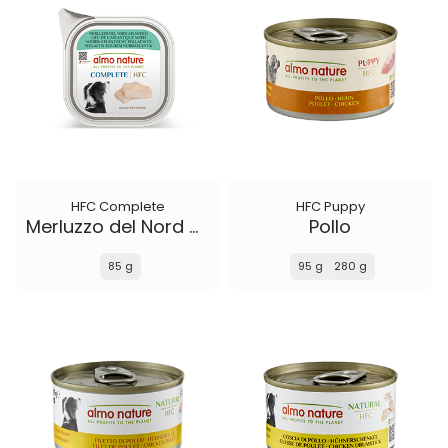
HFC Complete
HFC Puppy
Merluzzo del Nord Atlantico
Pollo
85 g
95 g
280 g