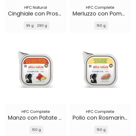
HFC Natural
HFC Complete
Cinghiale con Prosciutto e Frutti di Bosco
Merluzzo con Pomodori
95 g
290 g
150 g
HFC Complete
HFC Complete
Manzo con Patate e Prezzemolo
Pollo con Rosmarino
150 g
150 g