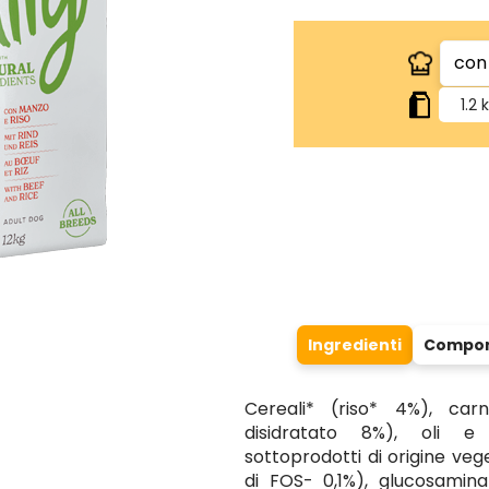
1.2 
Ingredienti
Compone
Cereali* (riso* 4%), car
disidratato 8%), oli e 
sottoprodotti di origine vege
di FOS- 0,1%), glucosamina 