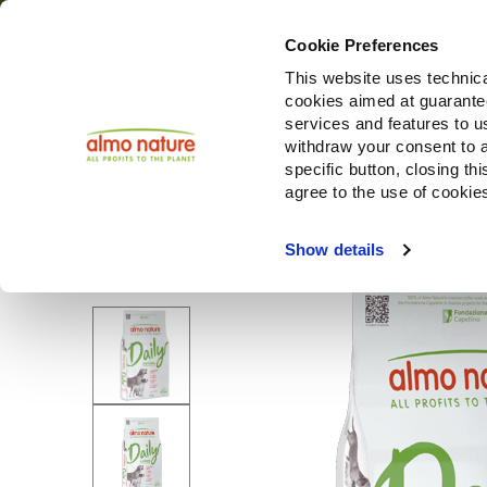
Cookie Preferences
This website uses technica
cookies aimed at guaranteei
Prodotti
services and features to u
withdraw your consent to a
specific button, closing th
agree to the use of cookie
Choose another country or region to see content specifi
Show details