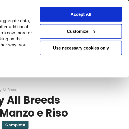
Accept All
aggregate data,
ffer additional
o
Dove acquistare
Customize
 to know more or
cking on the
other way, you
Use necessary cookies only
Continue
y All Breeds
y All Breeds
Manzo e Riso
Completo