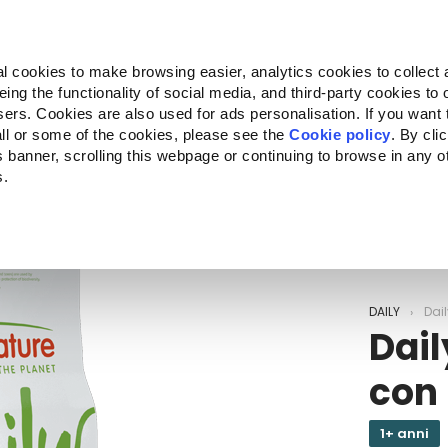
Almo Nature
Fondazione Capellino
REcommunity
l cookies to make browsing easier, analytics cookies to collect 
ng the functionality of social media, and third-party cookies to o
Companion for Life
Bando Companion for Life
Chi siam
sers. Cookies are also used for ads personalisation. If you want
ll or some of the cookies, please see the
Cookie policy
. By cli
is banner, scrolling this webpage or continuing to browse in any 
s.
c to your location.
DAILY
Dail
Dail
con 
1+ anni