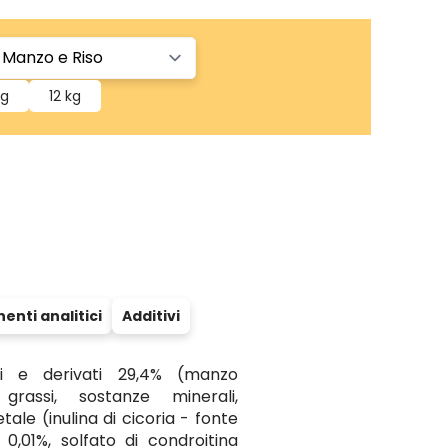
kg
12 kg
nti analitici
Additivi
ni e derivati 29,4% (manzo
grassi, sostanze minerali,
tale (inulina di cicoria - fonte
0,01%, solfato di condroitina