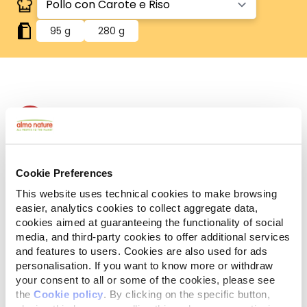
95 g
280 g
Human Grade
Carne o pesce in origine idonei al consumo umano
e ora utilizzati in questi alimenti per cani o gatti.
Gluten Free
Ricette no-gluten.
Cookie Preferences
Monoproteico
This website uses technical cookies to make browsing
Un'unica fonte di proteine animali. Ideale in caso di
easier, analytics cookies to collect aggregate data,
difficoltà alimentari.
cookies aimed at guaranteeing the functionality of social
Ingredienti
Componenti analitici
media, and third-party cookies to offer additional services
and features to users. Cookies are also used for ads
personalisation. If you want to know more or withdraw
Pollo 40%, brodo di cottura 38%, carote 10%, riso 8%,
your consent to all or some of the cookies, please see
fecola 4%.
the
Cookie policy
. By clicking on the specific button,