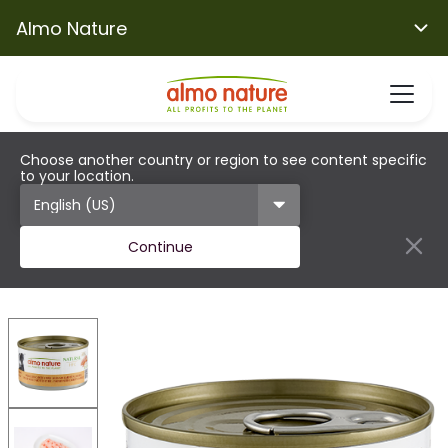
Almo Nature
Choose another country or region to see content specific
to your location.
Continue