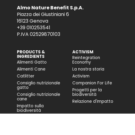
Almo Nature Benefit S.p.A.
Piazza dei Giustiniani 6
16123 Genova
+39 010253541
P.IVA 02529870103
PRODUCTS &
ACTIVISM
INGREDIENTS
Reintegration
Alimenti Gatto
Economy
Alimenti Cane
La nostra storia
Catlitter
Activism
Consiglio nutrizionale
Companion For Life
gatto
Progetti per la
Consiglio nutrizionale
biodiversità
cane
Relazione d'Impatto
Impatto sulla
biodiversità
Accessibilità
COMMUNITY
FONDAZIONE