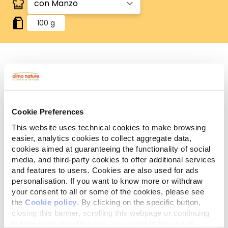
100 g
Biologico
Il 100% degli ingredienti di origine agricola proviene
da agricoltura con metodi biologici.
Cookie Preferences
Ingredienti
Componenti analitici
Additivi
This website uses technical cookies to make browsing
easier, analytics cookies to collect aggregate data,
Carni* e derivati* 46,4% (manzo* 13,4%),
cookies aimed at guaranteeing the functionality of social
sottoprodotti di origine vegetale*, sostanze
media, and third-party cookies to offer additional services
minerali. *BIO. 100% delle materie prime di origine
and features to users. Cookies are also used for ads
agricola provenienti da agricoltura biologica.
personalisation. If you want to know more or withdraw
your consent to all or some of the cookies, please see
the
Cookie policy
. By clicking on the specific button,
closing this banner, scrolling this webpage or continuing
to browse in any other way, you agree to the use of