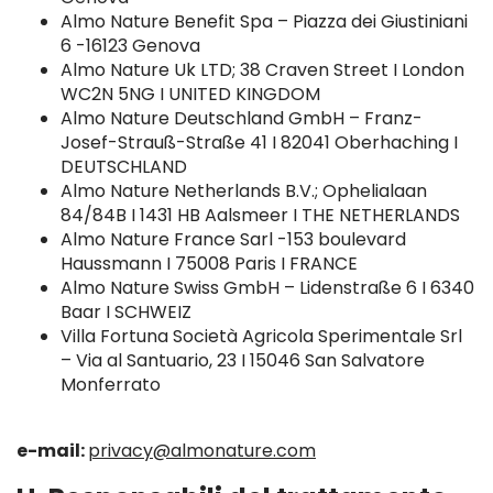
Almo Nature Benefit Spa – Piazza dei Giustiniani
6 -16123 Genova
Almo Nature Uk LTD; 38 Craven Street I London
WC2N 5NG I UNITED KINGDOM
Almo Nature Deutschland GmbH – Franz-
Josef-Strauß-Straße 41 I 82041 Oberhaching I
DEUTSCHLAND
Almo Nature Netherlands B.V.; Ophelialaan
84/84B I 1431 HB Aalsmeer I THE NETHERLANDS
Almo Nature France Sarl -153 boulevard
Haussmann I 75008 Paris I FRANCE
Almo Nature Swiss GmbH – Lidenstraße 6 I 6340
Baar I SCHWEIZ
Villa Fortuna Società Agricola Sperimentale Srl
– Via al Santuario, 23 I 15046 San Salvatore
Monferrato
e-mail:
privacy@almonature.com