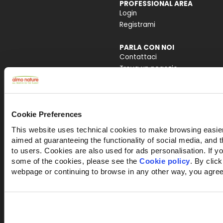
PROFESSIONAL AREA
Login
Registrami
PARLA CON NOI
Contattaci
Trova un negozio
Lavora con noi
Posizioni aperte
Cookie Preferences
This website uses technical cookies to make browsing easier,
aimed at guaranteeing the functionality of social media, and t
Seguici sui social
to users. Cookies are also used for ads personalisation. If y
some of the cookies, please see the
Cookie policy
. By click
webpage or continuing to browse in any other way, you agree
Copyright © 2024 Almo Nature S.p.A. Tutti i diritti riservati
Privacy Policy
Cookie Policy