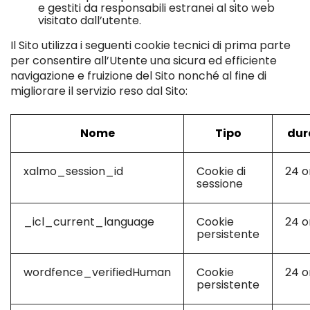
e gestiti da responsabili estranei al sito web
visitato dall’utente.
Il Sito utilizza i seguenti cookie tecnici di prima parte
per consentire all’Utente una sicura ed efficiente
navigazione e fruizione del Sito nonché al fine di
migliorare il servizio reso dal Sito:
Nome
Tipo
dur
xalmo_session_id
Cookie di
24 o
sessione
_icl_current_language
Cookie
24 o
persistente
wordfence_verifiedHuman
Cookie
24 o
persistente