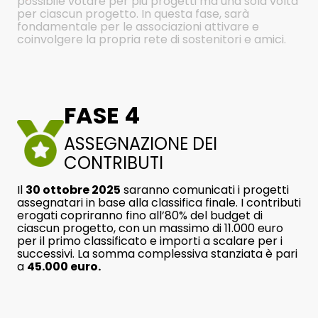
possibile votare per più progetti ma una sola volta
per ciascun progetto. In questa fase, sarà
fondamentale per le associazioni attivare e
coinvolgere la propria rete di sostenitori e amici.
FASE 4
ASSEGNAZIONE DEI
CONTRIBUTI
Il
30 ottobre 2025
saranno comunicati i progetti
assegnatari in base alla classifica finale. I contributi
erogati copriranno fino all’80% del budget di
ciascun progetto, con un massimo di 11.000 euro
per il primo classificato e importi a scalare per i
successivi. La somma complessiva stanziata è pari
a
45.000 euro.