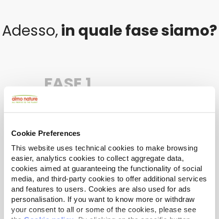
Adesso,
in quale fase siamo?
FASE 1
PRESENTAZIONE DEI
PROGETTI
Fase finalizzata!
Cookie Preferences
Dal 2° aprile al 3 giugnio 2025 ciascuna
associazione non profit interessata potrà
This website uses technical cookies to make browsing
presentare su questo sito un proprio progetto
easier, analytics cookies to collect aggregate data,
negli ambiti previsti dal bando. Ogni candidatura
cookies aimed at guaranteeing the functionality of social
dovrà includere una descrizione dettagliata e tutta
la documentazione richiesta dal bando.
media, and third-party cookies to offer additional services
and features to users. Cookies are also used for ads
personalisation. If you want to know more or withdraw
your consent to all or some of the cookies, please see