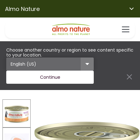
Almo Nature
Choose another country or region to see content specific
to your location.
Continue