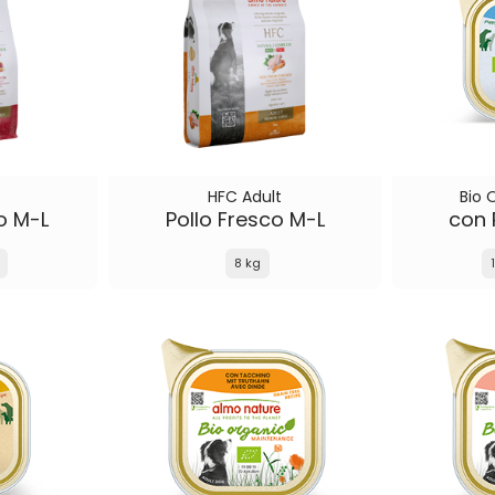
HFC Adult
Bio 
o M-L
Pollo Fresco M-L
con 
8 kg