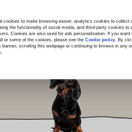
Almo Nature
Fondazione Capellino
REcommunity
l cookies to make browsing easier, analytics cookies to collect 
ng the functionality of social media, and third-party cookies to o
Companion for Life
Bando Companion for Life
Chi siam
sers. Cookies are also used for ads personalisation. If you want
ll or some of the cookies, please see the
Cookie policy
. By cli
is banner, scrolling this webpage or continuing to browse in any 
s.
c to your location.