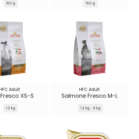
150 g
150 g
HFC Adult
HFC Adult
 Fresco XS-S
Salmone Fresco M-L
1.2 kg
1.2 kg
8 kg