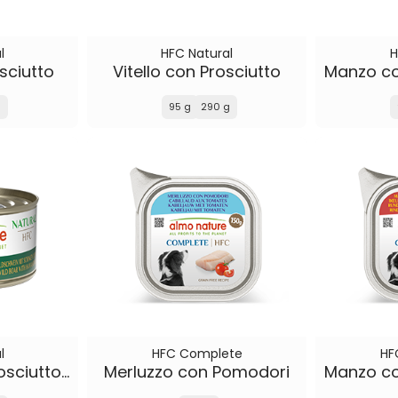
l
HFC Natural
H
sciutto
Vitello con Prosciutto
g
95 g
290 g
l
HFC Complete
HF
Cinghiale con Prosciutto e Frutti di Bosco
Merluzzo con Pomodori