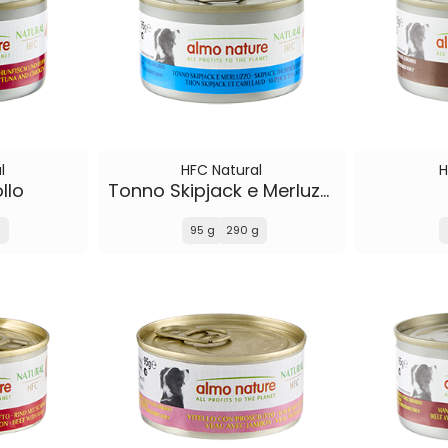
l
HFC Natural
H
llo
Tonno Skipjack e Merluzzo
g
95 g
290 g