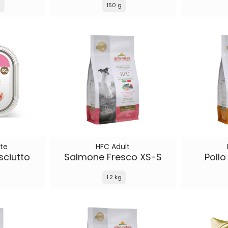
g
150 g
te
HFC Adult
sciutto
Salmone Fresco XS-S
Pollo
1.2 kg