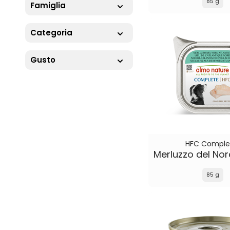
85 g
Famiglia
Categoria
Gusto
HFC Comple
85 g