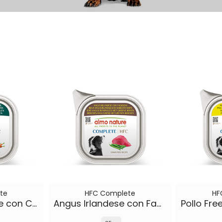
te
HFC Complete
HF
Agnello Islandese con Carote
Angus Irlandese con Fagiolini