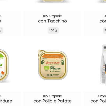
c
Bio Organic
B
o
con Tacchino
co
g
100 g
c
Bio Organic
Almo
erdure
con Pollo e Patate
con Pol