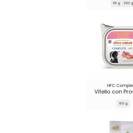
95 g
290 
HFC Comple
Vitello con Pro
150 g