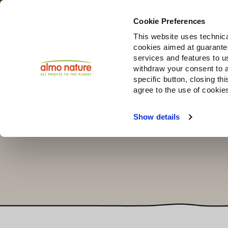
Cookie Preferences
This website uses technica
cookies aimed at guaranteei
Prodotti
services and features to u
withdraw your consent to a
specific button, closing th
agree to the use of cookie
Choose another country or region to see content specifi
Show details