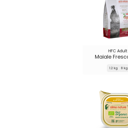
HFC Adult
Maiale Fresc
1.2 kg
8 kg