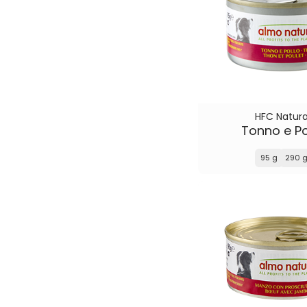
HFC Natura
Tonno e Po
95 g
290 