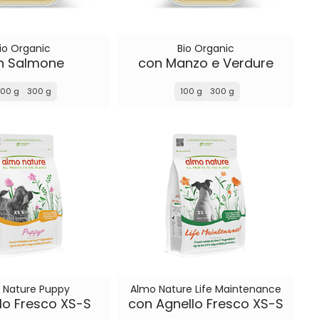
io Organic
Bio Organic
n Salmone
con Manzo e Verdure
100 g
300 g
100 g
300 g
 Nature Puppy
Almo Nature Life Maintenance
lo Fresco XS-S
con Agnello Fresco XS-S