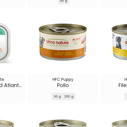
85 g
te
HFC Puppy
H
Merluzzo del Nord Atlantico
Pollo
Fil
95 g
280 g