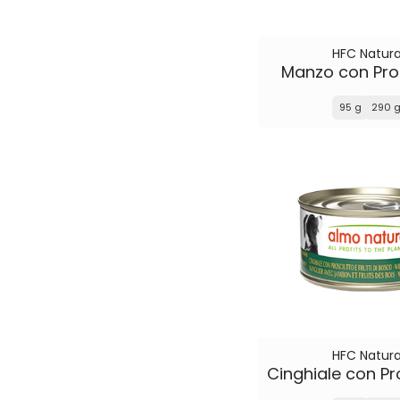
HFC Natura
Manzo con Pro
95 g
290 
HFC Natura