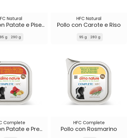
FC Natural
HFC Natural
Manzo con Patate e Piselli
Pollo con Carote e Riso
95 g
290 g
95 g
280 g
C Complete
HFC Complete
Manzo con Patate e Prezzemolo
Pollo con Rosmarino