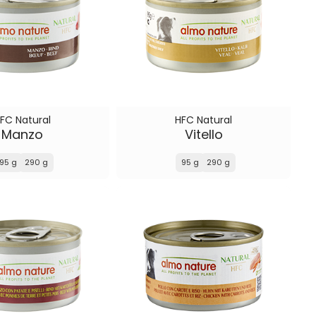
FC Natural
HFC Natural
Manzo
Vitello
95 g
290 g
95 g
290 g