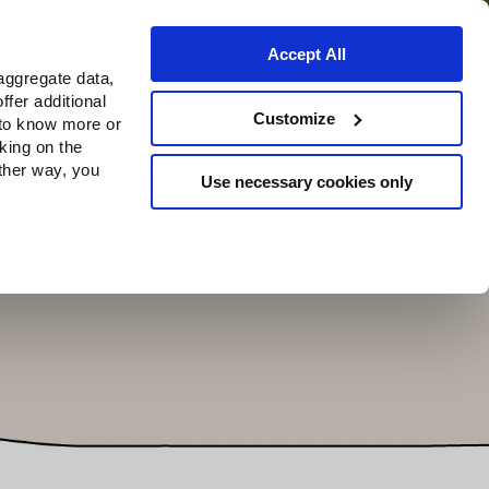
Accept All
aggregate data,
ffer additional
o
Dove acquistare
Customize
 to know more or
cking on the
other way, you
Use necessary cookies only
Continue