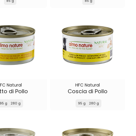
85 g
85 g
FC Natural
HFC Natural
etto di Pollo
Coscia di Pollo
95 g
280 g
95 g
280 g