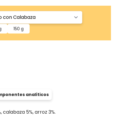
g
150 g
ponentes analíticos
%, calabaza 5%, arroz 3%.