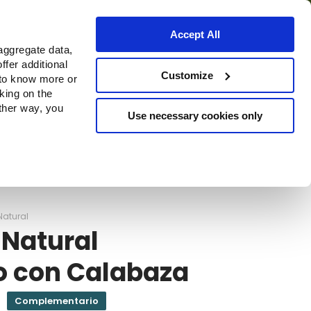
Accept All
aggregate data,
ffer additional
Dónde comprar
Customize
 to know more or
cking on the
other way, you
Use necessary cookies only
Continue
Natural
 Natural
o con Calabaza
Complementario