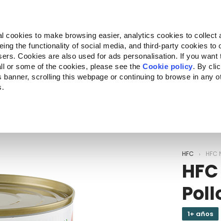
Almo Nature
Fondazione Capellino
REcommunity
l cookies to make browsing easier, analytics cookies to collect 
ng the functionality of social media, and third-party cookies to o
Companion for Life
Convocatoria
Quiénes somos
sers. Cookies are also used for ads personalisation. If you want
ll or some of the cookies, please see the
Cookie policy
. By cli
is banner, scrolling this webpage or continuing to browse in any 
s.
c to your location.
HFC
HFC 
HFC
Poll
1+ años