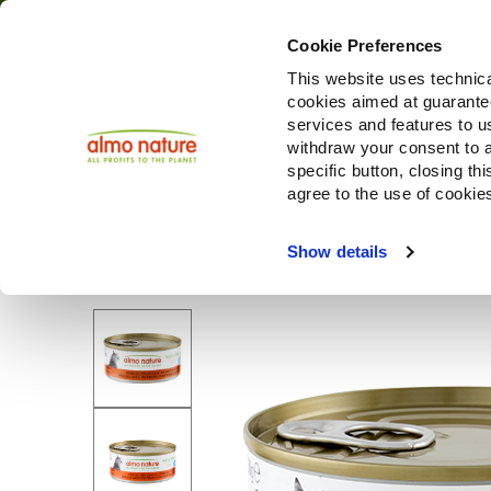
Cookie Preferences
This website uses technica
cookies aimed at guaranteei
Productos
services and features to u
withdraw your consent to a
specific button, closing th
agree to the use of cookie
Choose another country or region to see content specifi
Show details