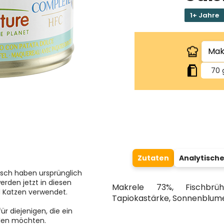
1+ Jahre
70 
Zutaten
Analytische
isch haben ursprünglich
erden jetzt in diesen
Makrele 73%, Fischbrü
d Katzen verwendet.
Tapiokastärke, Sonnenblumen
ür diejenigen, die ein
hlen möchten.