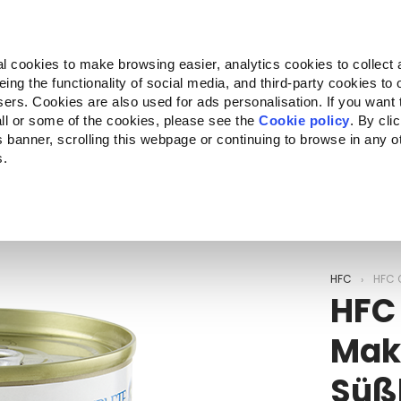
Almo Nature
Fondazione Capellino
REcommunity
l cookies to make browsing easier, analytics cookies to collect 
ng the functionality of social media, and third-party cookies to o
kte
Companion for Life
Ausschreibung
Über uns
sers. Cookies are also used for ads personalisation. If you want
ll or some of the cookies, please see the
Cookie policy
. By cli
is banner, scrolling this webpage or continuing to browse in any 
s.
c to your location.
HFC
HFC 
HFC
Mak
Süßk