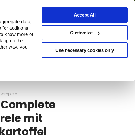
Accept All
aggregate data,
ffer additional
Bezugsquellen
Customize
 to know more or
cking on the
other way, you
Use necessary cookies only
Continue
Complete
 Complete
rele mit
artoffel