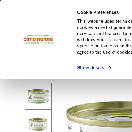
Cookie Preferences
This website uses technica
cookies aimed at guaranteei
Produ
services and features to u
withdraw your consent to a
specific button, closing th
agree to the use of cookie
Choose another country or region to see content specifi
Show details