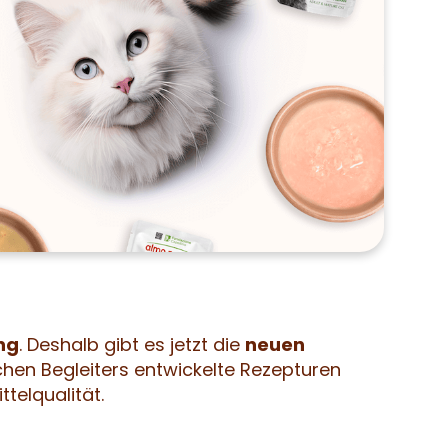
ng
. Deshalb gibt es jetzt die
neuen
schen Begleiters entwickelte Rezepturen
telqualität.