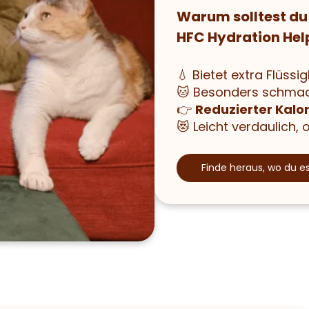
Warum solltest du 
HFC Hydration Hel
💧 Bietet extra Flüssig
🐱 Besonders schma
👉
Reduzierter Kalo
😻 Leicht verdaulich,
Finde heraus, wo du e