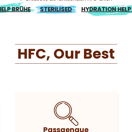
ELP BRÜHE
STERILISED
HYDRATION HELP
HFC, Our Best
Passgenaue