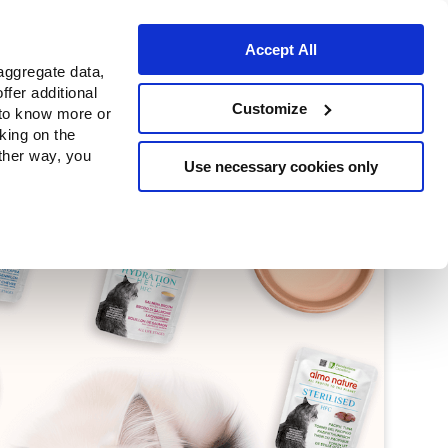
Deutsch
Accept All
aggregate data,
ffer additional
Customize
 to know more or
cking on the
other way, you
Use necessary cookies only