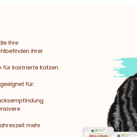
ie ihre
lbefinden ihrer
 für kastrierte Katzen.
geeignet für:
macksempfindung
ensivere
Jahreszeit mehr