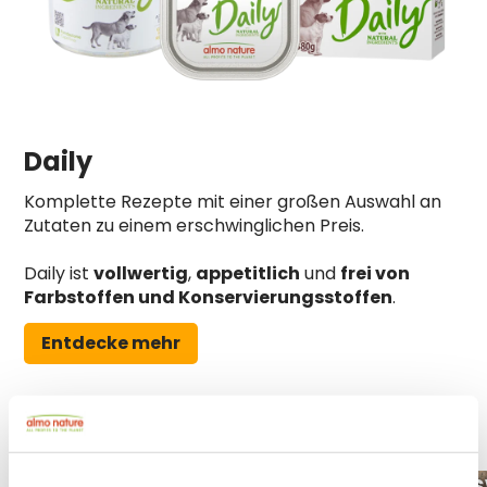
Daily
Komplette Rezepte mit einer großen Auswahl an
Zutaten zu einem erschwinglichen Preis.
Daily ist
vollwertig
,
appetitlich
und
frei von
Farbstoffen und Konservierungsstoffen
.
Entdecke mehr
Fütterungsempfehlung
Aus