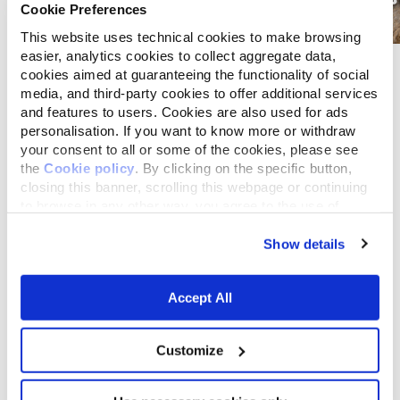
Cookie Preferences
This website uses technical cookies to make browsing
easier, analytics cookies to collect aggregate data,
cookies aimed at guaranteeing the functionality of social
media, and third-party cookies to offer additional services
and features to users. Cookies are also used for ads
Finde ein Geschäft in
personalisation. If you want to know more or withdraw
your consent to all or some of the cookies, please see
deiner Nähe
the
Cookie policy
. By clicking on the specific button,
closing this banner, scrolling this webpage or continuing
to browse in any other way, you agree to the use of
Select a tab
cookies.
Show details
Accept All
Liste
Karte
Customize