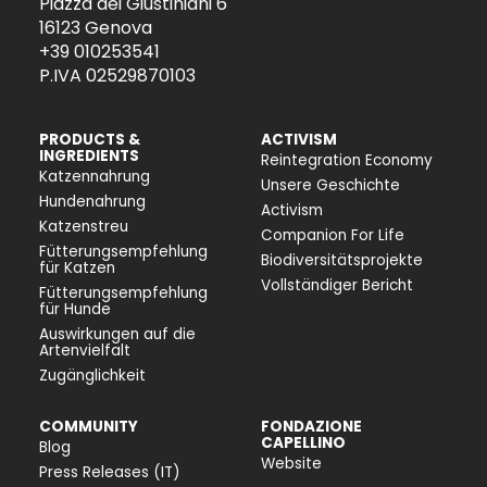
Piazza dei Giustiniani 6
16123 Genova
+39 010253541
P.IVA 02529870103
PRODUCTS &
ACTIVISM
INGREDIENTS
Reintegration Economy
Katzennahrung
Unsere Geschichte
Hundenahrung
Activism
Katzenstreu
Companion For Life
Fütterungsempfehlung
Biodiversitätsprojekte
für Katzen
Vollständiger Bericht
Fütterungsempfehlung
für Hunde
Auswirkungen auf die
Artenvielfalt
Zugänglichkeit
COMMUNITY
FONDAZIONE
CAPELLINO
Blog
Website
Press Releases (IT)