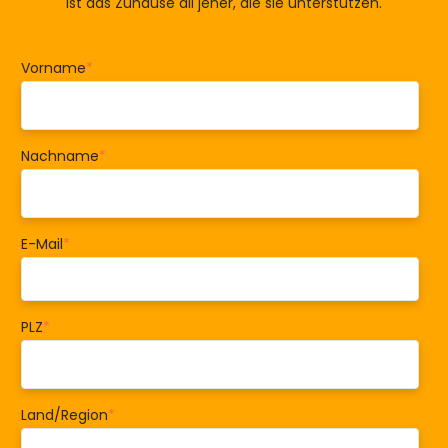
ist das Zuhause all jener, die sie unterstützen.
Vorname
*
Nachname
*
E-Mail
*
PLZ
*
Land/Region
*