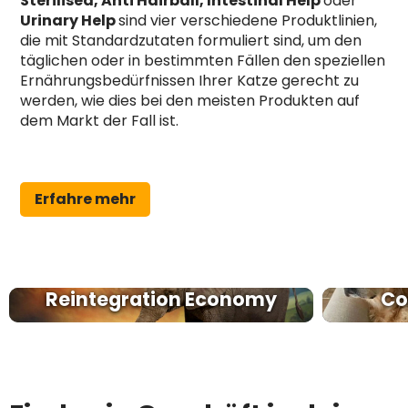
Sterilised, Anti Hairball, Intestinal Help
oder
Urinary Help
sind vier verschiedene Produktlinien,
die mit Standardzutaten formuliert sind, um den
täglichen oder in bestimmten Fällen den speziellen
Ernährungsbedürfnissen Ihrer Katze gerecht zu
werden, wie dies bei den meisten Produkten auf
dem Markt der Fall ist.
Erfahre mehr
Reintegration Economy
Co