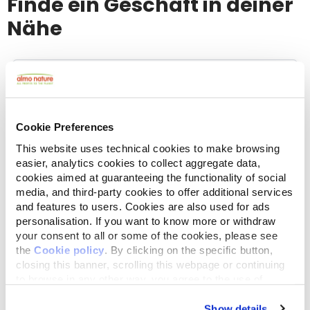
Finde ein Geschäft in deiner
Nähe
Select a tab
Cookie Preferences
This website uses technical cookies to make browsing
Liste
Karte
easier, analytics cookies to collect aggregate data,
cookies aimed at guaranteeing the functionality of social
media, and third-party cookies to offer additional services
and features to users. Cookies are also used for ads
personalisation. If you want to know more or withdraw
your consent to all or some of the cookies, please see
the
Cookie policy
. By clicking on the specific button,
closing this banner, scrolling this webpage or continuing
to browse in any other way, you agree to the use of
cookies.
Show details