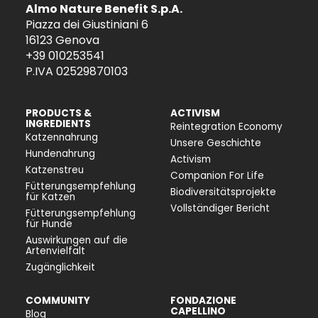
Almo Nature Benefit S.p.A.
Piazza dei Giustiniani 6
16123 Genova
+39 010253541
P.IVA 02529870103
PRODUCTS &
ACTIVISM
INGREDIENTS
Reintegration Economy
Katzennahrung
Unsere Geschichte
Hundenahrung
Activism
Katzenstreu
Companion For Life
Fütterungsempfehlung
Biodiversitätsprojekte
für Katzen
Vollständiger Bericht
Fütterungsempfehlung
für Hunde
Auswirkungen auf die
Artenvielfalt
Zugänglichkeit
COMMUNITY
FONDAZIONE
CAPELLINO
Blog