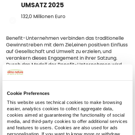
UMSATZ 2025
132,0 Millionen Euro
Benefit-Unternehmen verbinden das traditionelle
Gewinnstreben mit dem Ziel,einen positiven Einfluss
auf Gesellschaft und Umwelt zu erzielen, und
verankern dieses Engagement in ihrer Satzung.
Durch das Modell der Benefit-Unternehmen wird
Unternehmen ein radikaler Vorschlag für einen
Paradigmenwechsel hinsichtlich des eigentlichen
Zwecks unternehmerischen Handelns gemacht:
vom wirtschaftlichen Ertrag für wenige (die
Cookie Preferences
Eigentümer) hin zu einem Engagement für das Wohl
This website uses technical cookies to make browsing
vieler, der gesamten Gemeinschaft. Almo Nature
easier, analytics cookies to collect aggregate data,
gehört zu den ersten italienischen
cookies aimed at guaranteeing the functionality of social
Aktiengesellschaften, die sich 2018 entschieden
media, and third-party cookies to offer additional services
haben, ein Benefit-Unternehmen zu werden, indem
and features to users. Cookies are also used for ads
sie ihren Unternehmenszweck geändert und die
personalisation. If you want to know more or withdraw