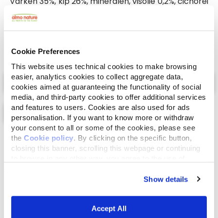
Varken 35%, kip 26%, mineralen, visolie 0,2%, cichorei
0,1%, rozemarijn 0,1%.
Cookie Preferences
This website uses technical cookies to make browsing
Select a tab
easier, analytics cookies to collect aggregate data,
cookies aimed at guaranteeing the functionality of social
media, and third-party cookies to offer additional services
and features to users. Cookies are also used for ads
personalisation. If you want to know more or withdraw
your consent to all or some of the cookies, please see
the
Cookie policy
. By clicking on the specific button,
Lijst
Kaart
closing this banner, scrolling this webpage or continuing
to browse in any other way, you agree to the use of
cookies.
Show details
Accept All