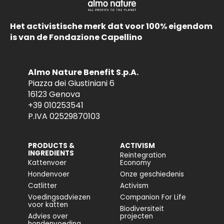
Het activistische merk dat voor 100% eigendom
is van de Fondazione Capellino
Almo Nature Benefit S.p.A.
Piazza dei Giustiniani 6
16123 Genova
+39 010253541
P.IVA 02529870103
PRODUCTS &
ACTIVISM
INGREDIENTS
Reintegration
Kattenvoer
Economy
Hondenvoer
Onze geschiedenis
Catlitter
Activism
Voedingsadviezen
Companion For Life
voor katten
Biodiversiteit
Advies over
projecten
hondenvoeding