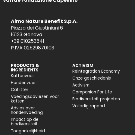
van de Fondazione Capellino
Almo Nature Benefit S.p.A.
Piazza dei Giustiniani 6
16123 Genova
+39 010253541
P.IVA 02529870103
PRODUCTS &
ACTIVISM
INGREDIENTS
Reintegration Economy
Kattenvoer
Onze geschiedenis
Hondenvoer
Activism
Catlitter
Companion For Life
Voedingsadviezen voor
Biodiversiteit projecten
katten
Volledig rapport
Advies over
hondenvoeding
Impact op de
biodiversiteit
Toegankelijkheid