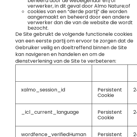
beheerd door de webeigenaar en/of
verwerker, in dit geval door Almo Nature;of
cookies van een “derde partij” die worden
aangemaakt en beheerd door een andere
verwerker dan die van de website die wordt
bezocht.
De Site gebruikt de volgende functionele cookies
van een eerste partij om ervoor te zorgen dat de
Gebruiker veilig en doeltreffend binnen de Site
kan navigeren en handelen en om de
dienstverlening van de Site te verbeteren:
Naam
Type
d
xalmo_session_id
Persistent
2
Cookie
_icl_current_language
Persistent
2
Cookie
wordfence_verifiedHuman
Persistent
2