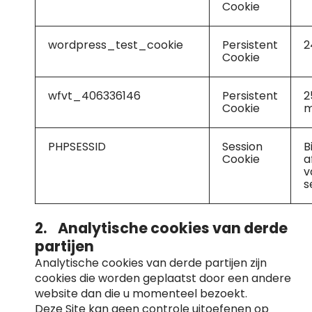
Cookie
wordpress_test_cookie
Persistent
2
Cookie
wfvt_406336146
Persistent
2
Cookie
m
PHPSESSID
Session
B
Cookie
a
v
s
2. Analytische cookies van derde
partijen
Analytische cookies van derde partijen zijn
cookies die worden geplaatst door een andere
website dan die u momenteel bezoekt.
Deze Site kan geen controle uitoefenen op