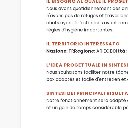
IL BISOGNO AL QUALE IL PROG
Nous avons quotidiennement des anim
n'avons pas de refuges et travaillon
chats ayant été stérilisés avant re
règles d'hygiène importantes.
IL TERRITORIO INTERESSATO
Nazione:
FR
Regione:
ARIEGE
Città:
L’IDEA PROGETTUALE IN SINTES
Nous souhaitons faciliter notre tâch
box adaptés et facile d'entretien et 
SINTESI DEI PRINCIPALI RISULT
Notre fonctionnement sera adapté à n
et un gain de temps considérable pou