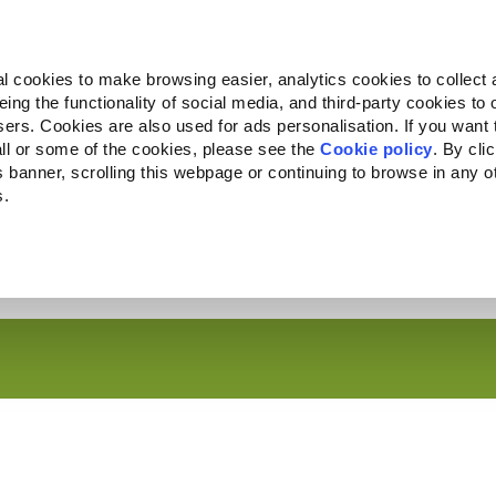
Almo Nature
Fondazione Capellino
REcommunity
l cookies to make browsing easier, analytics cookies to collect 
ng the functionality of social media, and third-party cookies to o
Companion for Life
Bando Companion for Life
Chi siam
sers. Cookies are also used for ads personalisation. If you want
ll or some of the cookies, please see the
Cookie policy
. By cli
is banner, scrolling this webpage or continuing to browse in any 
s.
c to your location.