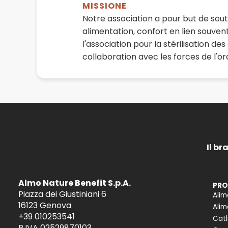
MISSIONE
Notre association a pour but de soute
alimentation, confort en lien souven
l'association pour la stérilisation d
collaboration avec les forces de l'o
Il br
Almo Nature Benefit S.p.A.
PRO
Piazza dei Giustiniani 6
Alim
16123 Genova
Alim
+39 010253541
Catl
P.IVA 02529870103