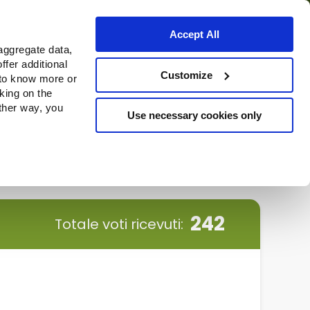
Accept All
aggregate data,
ffer additional
o
Dove acquistare
Customize
 to know more or
cking on the
other way, you
Use necessary cookies only
Continue
242
Totale voti ricevuti: