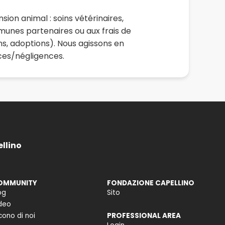
sion animal : soins vétérinaires,
mmunes partenaires ou aux frais de
ins, adoptions). Nous agissons en
nces/négligences.
ellino
OMMUNITY
FONDAZIONE CAPELLINO
og
Sito
deo
cono di noi
PROFESSIONAL AREA