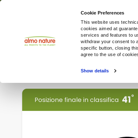
Cookie Preferences
This website uses technica
cookies aimed at guaranteei
Prodotti
services and features to u
withdraw your consent to a
specific button, closing th
agree to the use of cookie
Choose another country or region to see content specifi
Show details
< Torna indietro
41
Posizione finale in classifica