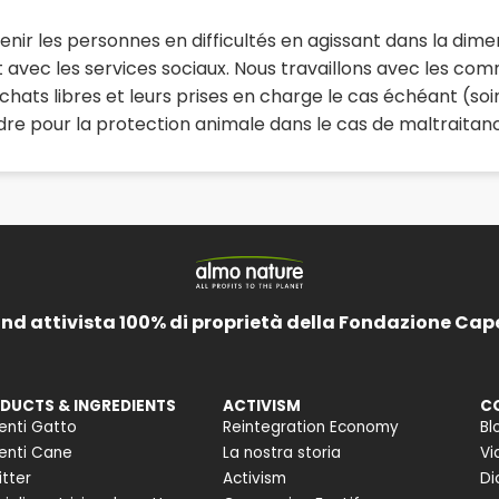
nir les personnes en difficultés en agissant dans la dimen
t avec les services sociaux. Nous travaillons avec les co
es chats libres et leurs prises en charge le cas échéant (so
rdre pour la protection animale dans le cas de maltraita
and attivista 100% di proprietà della Fondazione Cap
DUCTS & INGREDIENTS
ACTIVISM
C
enti Gatto
Reintegration Economy
Bl
enti Cane
La nostra storia
Vi
itter
Activism
Di