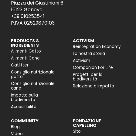
Piazza dei Giustiniani 6
16123 Genova
+39 010253541
P.IVA 02529870103
PRODUCTS &
ACTIVISM
INGREDIENTS
Reintegration Economy
Alimenti Gatto
La nostra storia
Alimenti Cane
Activism
Catlitter
Companion For Life
Consiglio nutrizionale
Progetti per la
gatto
biodiversità
Consiglio nutrizionale
Relazione d'Impatto
cane
Impatto sulla
biodiversità
Accessibilità
COMMUNITY
FONDAZIONE
CAPELLINO
Blog
Sito
Video