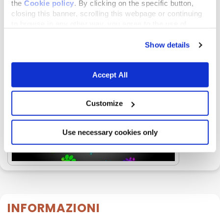
the
Cookie policy
. By clicking on the specific button,
closing this banner, scrolling this webpage or continuing
Galleria
immagini e video
to browse in any other way, you agree to the use of
cookies.
Show details
Accept All
Customize
Use necessary cookies only
INFORMAZIONI