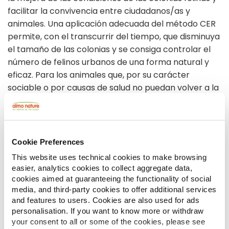
facilitar la convivencia entre ciudadanos/as y
animales. Una aplicación adecuada del método CER
permite, con el transcurrir del tiempo, que disminuya
el tamaño de las colonias y se consiga controlar el
número de felinos urbanos de una forma natural y
eficaz. Para los animales que, por su carácter
sociable o por causas de salud no puedan volver a la
colonia, se reforzará la colaboración con las
asociaciones de protección animal para promover
la adopción, residencia o acogida.
Cookie Preferences
SINTESI DEI PRINCIPALI RISULTATI ATTESI
This website uses technical cookies to make browsing
-Controlar el numero de gatos en la colonias
easier, analytics cookies to collect aggregate data,
existentes -Mejorar su calidad de vida -Campaña de
cookies aimed at guaranteeing the functionality of social
vacunación y desparasitación -Aumentar en numero
media, and third-party cookies to offer additional services
and features to users. Cookies are also used for ads
de adopciones responsables -Concienciar a la
personalisation. If you want to know more or withdraw
población del respeto a los animales
your consent to all or some of the cookies, please see