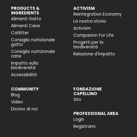
PRODUCTS &
ACTIVISM
INGREDIENTS
Reintegration Economy
Alimenti Gatto
La nostra storia
Alimenti Cane
Activism
Catlitter
Companion For Life
Consiglio nutrizionale
Progetti per la
gatto
biodiversità
Consiglio nutrizionale
Relazione d'Impatto
cane
Impatto sulla
biodiversità
Accessibilità
COMMUNITY
FONDAZIONE
CAPELLINO
Blog
Sito
Video
Dicono di noi
PROFESSIONAL AREA
Login
Registrami