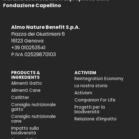
Fondazione Capellino
Almo Nature Benefit S.p.A.
Piazza dei Giustiniani 6
16123 Genova
+39 010253541
P.IVA 02529870103
PRODUCTS &
ACTIVISM
INGREDIENTS
Reintegration Economy
Alimenti Gatto
La nostra storia
Alimenti Cane
Activism
Catlitter
Companion For Life
Consiglio nutrizionale
Progetti per la
gatto
biodiversità
Consiglio nutrizionale
Relazione d'Impatto
cane
Impatto sulla
biodiversità