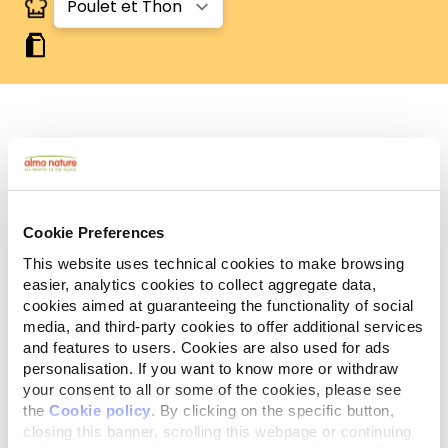
Human Grade
Viande et poisson étant à l'origine propres à la
consommation humaine et désormais utilisés
comme ingrédients dans cet aliment pour chat ou
Cookie Preferences
chien.
Sans gluten
This website uses technical cookies to make browsing
Recettes sans gluten.
easier, analytics cookies to collect aggregate data,
cookies aimed at guaranteeing the functionality of social
Ingrédients
Constituants Analytiques
media, and third-party cookies to offer additional services
and features to users. Cookies are also used for ads
personalisation. If you want to know more or withdraw
Poulet 48%, thon 27%, bouillon de poulet 24%, riz 1%.
your consent to all or some of the cookies, please see
the
Cookie policy
. By clicking on the specific button,
closing this banner, scrolling this webpage or continuing